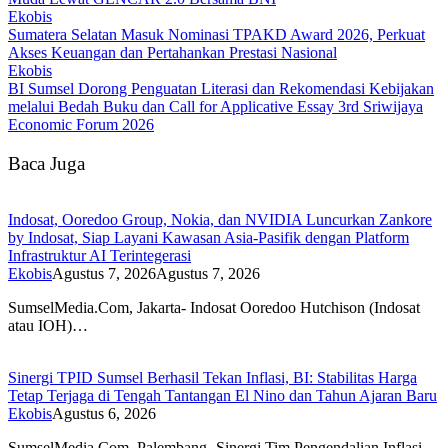
Ekobis
Sumatera Selatan Masuk Nominasi TPAKD Award 2026, Perkuat
Akses Keuangan dan Pertahankan Prestasi Nasional
Ekobis
BI Sumsel Dorong Penguatan Literasi dan Rekomendasi Kebijakan
melalui Bedah Buku dan Call for Applicative Essay 3rd Sriwijaya
Economic Forum 2026
Baca Juga
Indosat, Ooredoo Group, Nokia, dan NVIDIA Luncurkan Zankore
by Indosat, Siap Layani Kawasan Asia-Pasifik dengan Platform
Infrastruktur AI Terintegerasi
Ekobis
Agustus 7, 2026
Agustus 7, 2026
SumselMedia.Com, Jakarta- Indosat Ooredoo Hutchison (Indosat
atau IOH)…
Sinergi TPID Sumsel Berhasil Tekan Inflasi, BI: Stabilitas Harga
Tetap Terjaga di Tengah Tantangan El Nino dan Tahun Ajaran Baru
Ekobis
Agustus 6, 2026
SumselMedia.Com, Palembang- Sinergi Tim Pengendalian Inflasi