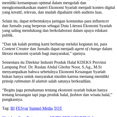
memiliki kemampuan optimal dalam mengolah dan
mengkomunikasikan materi Ekonomi Syariah menjadi konten digital
yang kreatif, relevan, dan mudah dipahami oleh audiens luas.
Selain itu, dapat terbentuknya jaringan komunitas para influencer
dan Jurnalis yang berperan sebagai Duta Literasi Ekonomi Syariah
yang saling mendukung dan berkolaborasi dalam upaya edukasi
publik.
“Dan tak kalah penting kami berharap melalui kegiatan ini, para
Content Creator
dan Jurnalis dapat menjadi
agent of change
dalam
literasi ekonomi syariah bagi masyarakat,” ujarnya.
Sementara itu Direktur Industri Produk Halal KDEKS Provinsi
Lampung Prof. Dr. Ruslan Abdul Ghofur Noor, S.Ag., M.Si
menyampaikan bahwa sebetulnya Ekonomi Keuangan Syariah
bukan hanya untuk masyarakat muslim karena memang memiliki
prinsip
rahmatan lil alamin
salah satunya berkeadilan.
“Begitu juga pemahaman tentang ekonomi syariah bukan hanya
tentang keuangan tapi juga produk halal,
fashion
dan wisata halal,”
pungkasnya.
Tag:
BI
FESyar
Sumsel Media
TOT