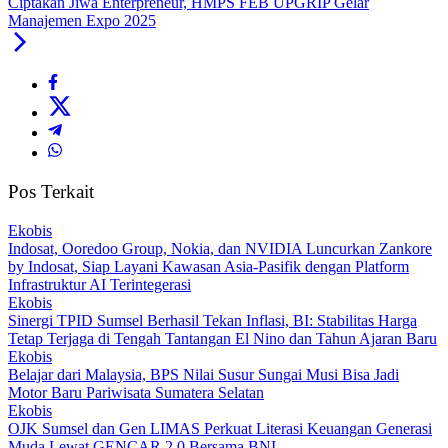
Ciptakan Jiwa Enterpreneur, HMPS FEB UPGRIP Gelar
Manajemen Expo 2025
Pos Terkait
Ekobis
Indosat, Ooredoo Group, Nokia, dan NVIDIA Luncurkan Zankore
by Indosat, Siap Layani Kawasan Asia-Pasifik dengan Platform
Infrastruktur AI Terintegerasi
Ekobis
Sinergi TPID Sumsel Berhasil Tekan Inflasi, BI: Stabilitas Harga
Tetap Terjaga di Tengah Tantangan El Nino dan Tahun Ajaran Baru
Ekobis
Belajar dari Malaysia, BPS Nilai Susur Sungai Musi Bisa Jadi
Motor Baru Pariwisata Sumatera Selatan
Ekobis
OJK Sumsel dan Gen LIMAS Perkuat Literasi Keuangan Generasi
Muda Lewat GENCAR 2.0 Bersama BNI