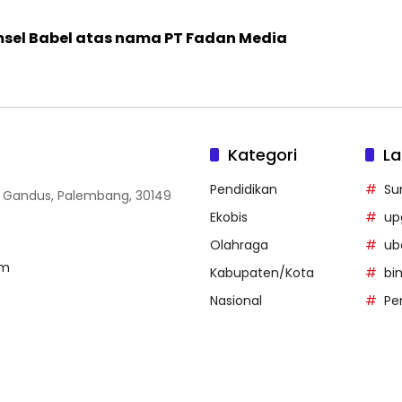
sel Babel atas nama PT Fadan Media
Kategori
La
Pendidikan
Su
, Gandus, Palembang, 30149
Ekobis
up
Olahraga
ub
om
Kabupaten/Kota
bi
Nasional
Pe