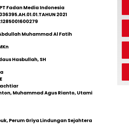
PT Fadan Media Indonesia
36395.AH.01.01.TAHUN 2021
:1285001600279
Abdullah Muhammad Al Fatih
 MKn
rdaus Hasbullah, SH
na
SE
achtiar
nton, Muhammad Agus Rianto, Utami
uk, Perum Griya Lindungan Sejahtera