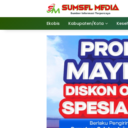
Langsung
ke
konten
Ekobis
Kabupaten/Kota
Kese