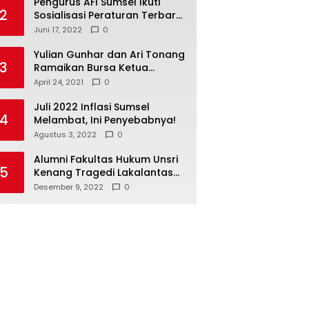
Pengurus AFI Sumsel Ikuti
2
Sosialisasi Peraturan Terbaru
Federasi Floorball
Juni 17, 2022
0
Internasional
Yulian Gunhar dan Ari Tonang
3
Ramaikan Bursa Ketua
Percasi Sumsel
April 24, 2021
0
Juli 2022 Inflasi Sumsel
4
Melambat, Ini Penyebabnya!
Agustus 3, 2022
0
Alumni Fakultas Hukum Unsri
5
Kenang Tragedi Lakalantas
28 Tahun Silam
Desember 9, 2022
0