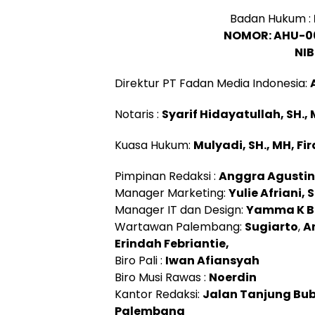
Badan Hukum :
NOMOR: AHU-00
NIB
Direktur PT Fadan Media Indonesia:
Notaris :
Syarif Hidayatullah, SH.,
Kuasa Hukum:
Mulyadi, SH., MH, Fi
Pimpinan Redaksi :
Anggra Agusti
Manager Marketing:
Yulie Afriani, 
Manager IT dan Design:
Yamma K B
Wartawan Palembang:
Sugiarto
,
A
Erindah Febriantie,
Biro Pali :
Iwan Afiansyah
Biro Musi Rawas :
Noerdin
Kantor Redaksi:
Jalan Tanjung Bub
Palembang