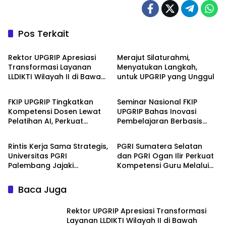
Pos Terkait
Pendidikan
Pendidikan
Rektor UPGRIP Apresiasi
Merajut Silaturahmi,
Transformasi Layanan
Menyatukan Langkah,
LLDIKTI Wilayah II di Bawah
untuk UPGRIP yang Unggul
Pendidikan
Pendidikan
Kepemimpinan Prof. Ishaq
Iskandar
FKIP UPGRIP Tingkatkan
Seminar Nasional FKIP
Kompetensi Dosen Lewat
UPGRIP Bahas Inovasi
Pelatihan AI, Perkuat
Pembelajaran Berbasis
Pendidikan
Pendidikan
Komitmen Jadi Kampus
Teknologi dan Kearifan
Berbasis Inovasi Digital
Lokal, Hadirkan Pakar
Rintis Kerja Sama Strategis,
PGRI Sumatera Selatan
Nasional
Universitas PGRI
dan PGRI Ogan Ilir Perkuat
Palembang Jajaki
Kompetensi Guru Melalui
Kolaborasi dengan
Akselerasi Penulisan Karya
Pemerintah Kabupaten
Ilmiah
Baca Juga
Mesuji
Rektor UPGRIP Apresiasi Transformasi
Layanan LLDIKTI Wilayah II di Bawah