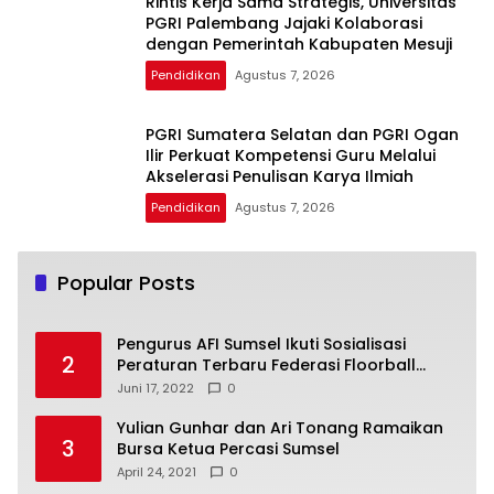
Rintis Kerja Sama Strategis, Universitas
PGRI Palembang Jajaki Kolaborasi
dengan Pemerintah Kabupaten Mesuji
Pendidikan
Agustus 7, 2026
PGRI Sumatera Selatan dan PGRI Ogan
Ilir Perkuat Kompetensi Guru Melalui
Akselerasi Penulisan Karya Ilmiah
Pendidikan
Agustus 7, 2026
Popular Posts
Pengurus AFI Sumsel Ikuti Sosialisasi
2
Peraturan Terbaru Federasi Floorball
Internasional
Juni 17, 2022
0
Yulian Gunhar dan Ari Tonang Ramaikan
3
Bursa Ketua Percasi Sumsel
April 24, 2021
0