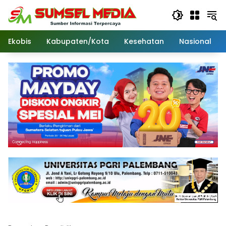
Langsung
ke
konten
Ekobis
Kabupaten/Kota
Kesehatan
Nasional