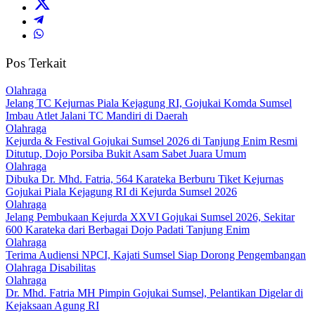
Pos Terkait
Olahraga
Jelang TC Kejurnas Piala Kejagung RI, Gojukai Komda Sumsel
Imbau Atlet Jalani TC Mandiri di Daerah
Olahraga
Kejurda & Festival Gojukai Sumsel 2026 di Tanjung Enim Resmi
Ditutup, Dojo Porsiba Bukit Asam Sabet Juara Umum
Olahraga
Dibuka Dr. Mhd. Fatria, 564 Karateka Berburu Tiket Kejurnas
Gojukai Piala Kejagung RI di Kejurda Sumsel 2026
Olahraga
Jelang Pembukaan Kejurda XXVI Gojukai Sumsel 2026, Sekitar
600 Karateka dari Berbagai Dojo Padati Tanjung Enim
Olahraga
Terima Audiensi NPCI, Kajati Sumsel Siap Dorong Pengembangan
Olahraga Disabilitas
Olahraga
Dr. Mhd. Fatria MH Pimpin Gojukai Sumsel, Pelantikan Digelar di
Kejaksaan Agung RI