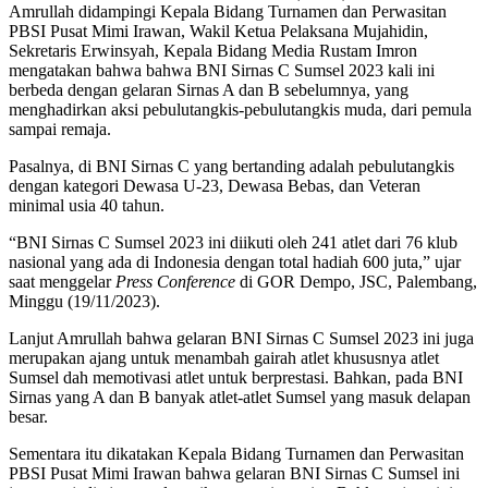
Amrullah didampingi Kepala Bidang Turnamen dan Perwasitan
PBSI Pusat Mimi Irawan, Wakil Ketua Pelaksana Mujahidin,
Sekretaris Erwinsyah, Kepala Bidang Media Rustam Imron
mengatakan bahwa bahwa BNI Sirnas C Sumsel 2023 kali ini
berbeda dengan gelaran Sirnas A dan B sebelumnya, yang
menghadirkan aksi pebulutangkis-pebulutangkis muda, dari pemula
sampai remaja.
Pasalnya, di BNI Sirnas C yang bertanding adalah pebulutangkis
dengan kategori Dewasa U-23, Dewasa Bebas, dan Veteran
minimal usia 40 tahun.
“BNI Sirnas C Sumsel 2023 ini diikuti oleh 241 atlet dari 76 klub
nasional yang ada di Indonesia dengan total hadiah 600 juta,” ujar
saat menggelar
Press Conference
di GOR Dempo, JSC, Palembang,
Minggu (19/11/2023).
Lanjut Amrullah bahwa gelaran BNI Sirnas C Sumsel 2023 ini juga
merupakan ajang untuk menambah gairah atlet khususnya atlet
Sumsel dah memotivasi atlet untuk berprestasi. Bahkan, pada BNI
Sirnas yang A dan B banyak atlet-atlet Sumsel yang masuk delapan
besar.
Sementara itu dikatakan Kepala Bidang Turnamen dan Perwasitan
PBSI Pusat Mimi Irawan bahwa gelaran BNI Sirnas C Sumsel ini