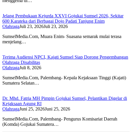
menggema di…
Jelang Pembukaan Kejurda XXVI Gojukai Sumsel 2026, Sekitar
600 Karateka dari Berbagai Dojo Padati Tanjung Enim
Olahraga
Juli 23, 2026
Juli 23, 2026
SumselMedia.Com, Muara Enim- Suasana semarak mulai terasa
menjelang…
Terima Audiensi NPCI, Kajati Sumsel Siap Dorong Pengembangan
Olahraga Disabilitas
Olahraga
Juli 8, 2026
SumselMedia.Com, Palembang- Kepala Kejaksaan Tinggi (Kajati)
Sumatera Selatan…
Dr. Mhd. Fatria MH Pimpin Gojukai Sumsel, Pelantikan Digelar di
Kejaksaan Agung RI
Olahraga
Juni 25, 2026
Juni 25, 2026
SumselMedia.Com, Palembang- Pengurus Komisariat Daerah
(Komda) Gojukai Sumatera…