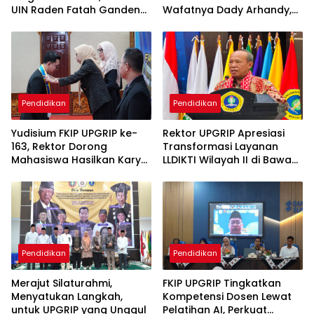
UIN Raden Fatah Gandeng
Wafatnya Dady Arhandy,
Polsek Cambai Edukasi
Sosok dari Biro Hukum dan
Pelajar SMPN 6 Prabumulih
Ortala Kemendiktisaintek
RI
Pendidikan
Pendidikan
Yudisium FKIP UPGRIP ke-
Rektor UPGRIP Apresiasi
163, Rektor Dorong
Transformasi Layanan
Mahasiswa Hasilkan Karya
LLDIKTI Wilayah II di Bawah
Nyata lewat Prototipe dan
Kepemimpinan Prof. Ishaq
Proyek
Iskandar
Pendidikan
Pendidikan
Merajut Silaturahmi,
FKIP UPGRIP Tingkatkan
Menyatukan Langkah,
Kompetensi Dosen Lewat
untuk UPGRIP yang Unggul
Pelatihan AI, Perkuat