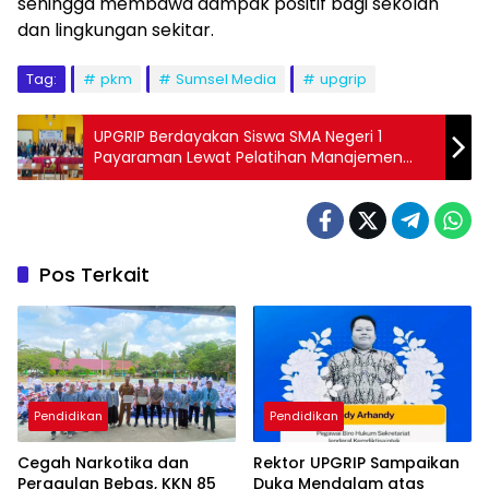
sehingga membawa dampak positif bagi sekolah
dan lingkungan sekitar.
Tag:
pkm
Sumsel Media
upgrip
UPGRIP Berdayakan Siswa SMA Negeri 1
Payaraman Lewat Pelatihan Manajemen
Keuangan
Pos Terkait
Pendidikan
Pendidikan
Cegah Narkotika dan
Rektor UPGRIP Sampaikan
Pergaulan Bebas, KKN 85
Duka Mendalam atas