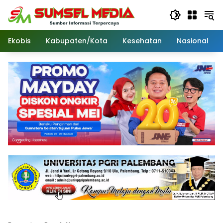
Langsung
ke
konten
Ekobis
Kabupaten/Kota
Kesehatan
Nasional