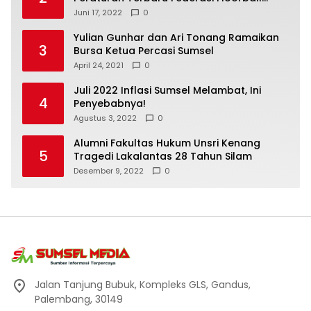
Internasional
Juni 17, 2022
0
Yulian Gunhar dan Ari Tonang Ramaikan
3
Bursa Ketua Percasi Sumsel
April 24, 2021
0
Juli 2022 Inflasi Sumsel Melambat, Ini
4
Penyebabnya!
Agustus 3, 2022
0
Alumni Fakultas Hukum Unsri Kenang
5
Tragedi Lakalantas 28 Tahun Silam
Desember 9, 2022
0
Jalan Tanjung Bubuk, Kompleks GLS, Gandus,
Palembang, 30149