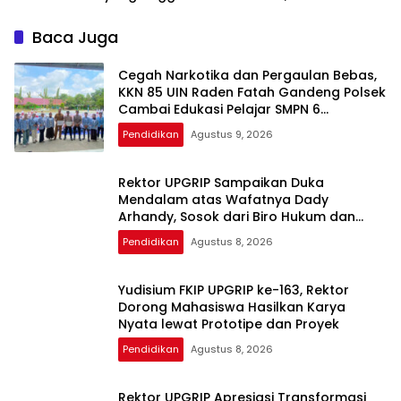
Komitmen Jadi Kampus
Berbasis Inovasi Digital
Baca Juga
Cegah Narkotika dan Pergaulan Bebas,
KKN 85 UIN Raden Fatah Gandeng Polsek
Cambai Edukasi Pelajar SMPN 6
Prabumulih
Pendidikan
Agustus 9, 2026
Rektor UPGRIP Sampaikan Duka
Mendalam atas Wafatnya Dady
Arhandy, Sosok dari Biro Hukum dan
Ortala Kemendiktisaintek RI
Pendidikan
Agustus 8, 2026
Yudisium FKIP UPGRIP ke-163, Rektor
Dorong Mahasiswa Hasilkan Karya
Nyata lewat Prototipe dan Proyek
Pendidikan
Agustus 8, 2026
Rektor UPGRIP Apresiasi Transformasi