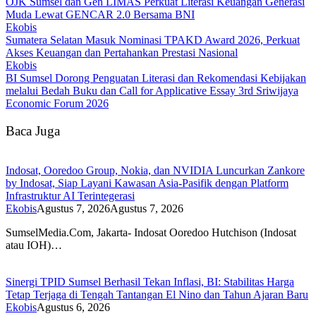
OJK Sumsel dan Gen LIMAS Perkuat Literasi Keuangan Generasi
Muda Lewat GENCAR 2.0 Bersama BNI
Ekobis
Sumatera Selatan Masuk Nominasi TPAKD Award 2026, Perkuat
Akses Keuangan dan Pertahankan Prestasi Nasional
Ekobis
BI Sumsel Dorong Penguatan Literasi dan Rekomendasi Kebijakan
melalui Bedah Buku dan Call for Applicative Essay 3rd Sriwijaya
Economic Forum 2026
Baca Juga
Indosat, Ooredoo Group, Nokia, dan NVIDIA Luncurkan Zankore
by Indosat, Siap Layani Kawasan Asia-Pasifik dengan Platform
Infrastruktur AI Terintegerasi
Ekobis
Agustus 7, 2026
Agustus 7, 2026
SumselMedia.Com, Jakarta- Indosat Ooredoo Hutchison (Indosat
atau IOH)…
Sinergi TPID Sumsel Berhasil Tekan Inflasi, BI: Stabilitas Harga
Tetap Terjaga di Tengah Tantangan El Nino dan Tahun Ajaran Baru
Ekobis
Agustus 6, 2026