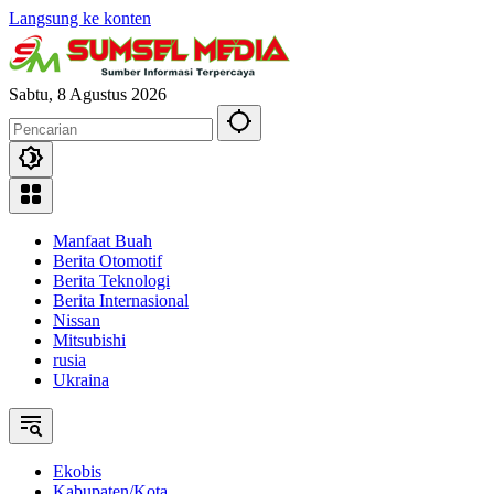
Langsung ke konten
Sabtu, 8 Agustus 2026
Manfaat Buah
Berita Otomotif
Berita Teknologi
Berita Internasional
Nissan
Mitsubishi
rusia
Ukraina
Ekobis
Kabupaten/Kota