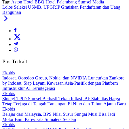
Tag:
Aston Hotel
BBQ
Hotel Palembang
Sumsel Media
Lolos Seleksi USMB, UPGRIP Gratiskan Pendaftaran dan Uang
Bangunan
Pos Terkait
Ekobis
Indosat, Ooredoo Group, Nokia, dan NVIDIA Luncurkan Zankore
by Indosat, Siap Layani Kawasan Asia-Pasifik dengan Platform
Infrastruktur AI Terintegerasi
Ekobis
Sinergi TPID Sumsel Berhasil Tekan Inflasi, BI: Stabilitas Harga
Tetap Terjaga di Tengah Tantangan El Nino dan Tahun Ajaran Baru
Ekobis
Belajar dari Malaysia, BPS Nilai Susur Sungai Musi Bisa Jadi
Motor Baru Pariwisata Sumatera Selatan
Ekobis