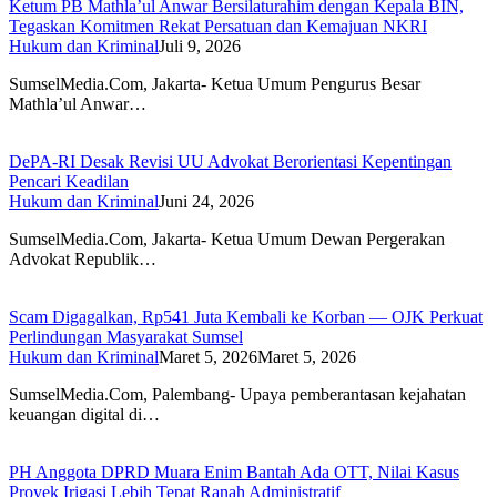
Ketum PB Mathla’ul Anwar Bersilaturahim dengan Kepala BIN,
Tegaskan Komitmen Rekat Persatuan dan Kemajuan NKRI
Hukum dan Kriminal
Juli 9, 2026
SumselMedia.Com, Jakarta- Ketua Umum Pengurus Besar
Mathla’ul Anwar…
DePA-RI Desak Revisi UU Advokat Berorientasi Kepentingan
Pencari Keadilan
Hukum dan Kriminal
Juni 24, 2026
SumselMedia.Com, Jakarta- Ketua Umum Dewan Pergerakan
Advokat Republik…
Scam Digagalkan, Rp541 Juta Kembali ke Korban — OJK Perkuat
Perlindungan Masyarakat Sumsel
Hukum dan Kriminal
Maret 5, 2026
Maret 5, 2026
SumselMedia.Com, Palembang- Upaya pemberantasan kejahatan
keuangan digital di…
PH Anggota DPRD Muara Enim Bantah Ada OTT, Nilai Kasus
Proyek Irigasi Lebih Tepat Ranah Administratif