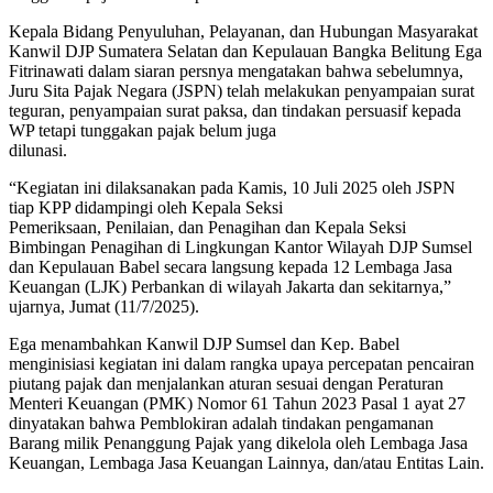
Kepala Bidang Penyuluhan, Pelayanan, dan Hubungan Masyarakat
Kanwil DJP Sumatera Selatan dan Kepulauan Bangka Belitung Ega
Fitrinawati dalam siaran persnya mengatakan bahwa sebelumnya,
Juru Sita Pajak Negara (JSPN) telah melakukan penyampaian surat
teguran, penyampaian surat paksa, dan tindakan persuasif kepada
WP tetapi tunggakan pajak belum juga
dilunasi.
“Kegiatan ini dilaksanakan pada Kamis, 10 Juli 2025 oleh JSPN
tiap KPP didampingi oleh Kepala Seksi
Pemeriksaan, Penilaian, dan Penagihan dan Kepala Seksi
Bimbingan Penagihan di Lingkungan Kantor Wilayah DJP Sumsel
dan Kepulauan Babel secara langsung kepada 12 Lembaga Jasa
Keuangan (LJK) Perbankan di wilayah Jakarta dan sekitarnya,”
ujarnya, Jumat (11/7/2025).
Ega menambahkan Kanwil DJP Sumsel dan Kep. Babel
menginisiasi kegiatan ini dalam rangka upaya percepatan pencairan
piutang pajak dan menjalankan aturan sesuai dengan Peraturan
Menteri Keuangan (PMK) Nomor 61 Tahun 2023 Pasal 1 ayat 27
dinyatakan bahwa Pemblokiran adalah tindakan pengamanan
Barang milik Penanggung Pajak yang dikelola oleh Lembaga Jasa
Keuangan, Lembaga Jasa Keuangan Lainnya, dan/atau Entitas Lain.