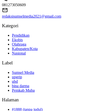
081273050609
redaksisumselmedia2021@gmail.com
Kategori
Pendidikan
Ekobis
Olahraga
Kabupaten/Kota
Nasional
Label
Sumsel Media
upgrip
ubd
bina darma
Pemkab Muba
Halaman
#1888 (tanpa judul)