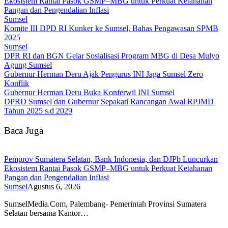
Ekosistem Rantai Pasok GSMP–MBG untuk Perkuat Ketahanan
Pangan dan Pengendalian Inflasi
Sumsel
Komite III DPD RI Kunker ke Sumsel, Bahas Pengawasan SPMB
2025
Sumsel
DPR RI dan BGN Gelar Sosialisasi Program MBG di Desa Mulyo
Agung Sumsel
Gubernur Herman Deru Ajak Pengurus INI Jaga Sumsel Zero
Konflik
Gubernur Herman Deru Buka Konferwil INI Sumsel
DPRD Sumsel dan Gubernur Sepakati Rancangan Awal RPJMD
Tahun 2025 s.d 2029
Baca Juga
Pemprov Sumatera Selatan, Bank Indonesia, dan DJPb Luncurkan
Ekosistem Rantai Pasok GSMP–MBG untuk Perkuat Ketahanan
Pangan dan Pengendalian Inflasi
Sumsel
Agustus 6, 2026
SumselMedia.Com, Palembang- Pemerintah Provinsi Sumatera
Selatan bersama Kantor…