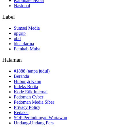
Kabupaten/Kota
Nasional
Label
Sumsel Media
upgrip
ubd
bina darma
Pemkab Muba
Halaman
#1888 (tanpa judul)
Beranda
Hubungi Kami
Indeks Berita
Kode Etik Internal
Pedoman Cyber
Pedoman Media Siber
Privacy Policy
Redaksi
SOP Perlindungan Wartawan
Undang-Undang Pers