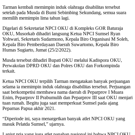
Tarman kembali memimpin induk olahraga disabilitas tersebut
setelah pada Musda di Bumi Sebimbing Sekundang, semua suara
memilih memimpin lima tahun lagi.
Digelari di Sekretariat NPCI OKU di Kompleks GOR Baturaja
OKU, Musorkab dihadiri langsung Ketua NPCI Sumsel Ryan
Yohwari, Sekretaris Sudarmono, Kepala Biro Organisasi M Soleh,
Kepala Biro Pemberdayaan Daerah Suwartomo, Kepala Biro
Humas Sugiarto, Jumat (25/2/2022).
Musda tersebut dihadiri Bupati OKU melalui Kadispora OKU,
Perwakolan DPRD OKU dan Polres OKU dan Forkompinda
terkait.
Ketua NPCI OKU terpilih Tarman mengatakan banyak perjuangan
selama ia memimpin induk olahraga disabilitas tersebut. Perjuangan
saat berkompetisi membawa nama daerah di Peparprov I Muara
Enim, Peparprov II Prabumulih dan Peparprov III saat OKU menjari
tuan rumah. Begitu juga saat memperkuat Sumsel pada ajang
Peparnas Papua akhir 2021.
“Diperiode ini, saya menargetkan banyak atlet NPCI OKU yang
masuk Pelatda Sumsel,” ujarnya.
Lanjut pria yang juga atlet panahan nasional ini bahwa NPCI OKU