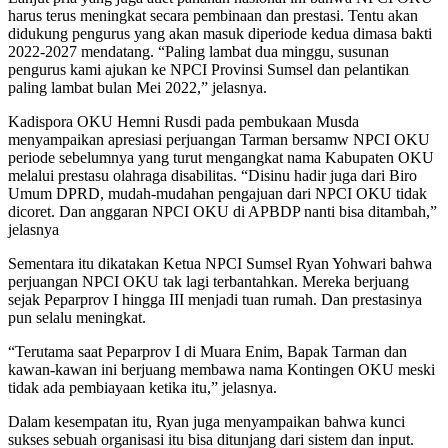
harus terus meningkat secara pembinaan dan prestasi. Tentu akan
didukung pengurus yang akan masuk diperiode kedua dimasa bakti
2022-2027 mendatang. “Paling lambat dua minggu, susunan
pengurus kami ajukan ke NPCI Provinsi Sumsel dan pelantikan
paling lambat bulan Mei 2022,” jelasnya.
Kadispora OKU Hemni Rusdi pada pembukaan Musda
menyampaikan apresiasi perjuangan Tarman bersamw NPCI OKU
periode sebelumnya yang turut mengangkat nama Kabupaten OKU
melalui prestasu olahraga disabilitas. “Disinu hadir juga dari Biro
Umum DPRD, mudah-mudahan pengajuan dari NPCI OKU tidak
dicoret. Dan anggaran NPCI OKU di APBDP nanti bisa ditambah,”
jelasnya
Sementara itu dikatakan Ketua NPCI Sumsel Ryan Yohwari bahwa
perjuangan NPCI OKU tak lagi terbantahkan. Mereka berjuang
sejak Peparprov I hingga III menjadi tuan rumah. Dan prestasinya
pun selalu meningkat.
“Terutama saat Peparprov I di Muara Enim, Bapak Tarman dan
kawan-kawan ini berjuang membawa nama Kontingen OKU meski
tidak ada pembiayaan ketika itu,” jelasnya.
Dalam kesempatan itu, Ryan juga menyampaikan bahwa kunci
sukses sebuah organisasi itu bisa ditunjang dari sistem dan input.