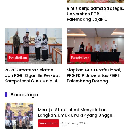
Rintis Kerja Sama Strategis,
Universitas PGRI
Palembang Jajaki
Kolaborasi dengan
Pemerintah Kabupaten
Mesuji
Pendidikan
Pendidikan
PGRI Sumatera Selatan
Siapkan Guru Profesional,
dan PGRI Ogan Ilir Perkuat
PPG FKIP Universitas PGRI
Kompetensi Guru Melalui
Palembang Dorong
Akselerasi Penulisan Karya
Mahasiswa Publikasi Artikel
Ilmiah
Ilmiah
Baca Juga
Merajut Silaturahmi, Menyatukan
Langkah, untuk UPGRIP yang Unggul
Pendidikan
Agustus 7, 2026