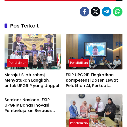
Pos Terkait
Pendidikan
Pendidikan
Merajut Silaturahmi,
FKIP UPGRIP Tingkatkan
Menyatukan Langkah,
Kompetensi Dosen Lewat
untuk UPGRIP yang Unggul
Pelatihan AI, Perkuat
Pendidikan
Komitmen Jadi Kampus
Berbasis Inovasi Digital
Seminar Nasional FKIP
UPGRIP Bahas Inovasi
Pembelajaran Berbasis
Teknologi dan Kearifan
Lokal, Hadirkan Pakar
Pendidikan
Nasional