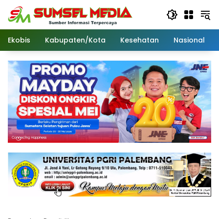
Langsung
ke
konten
Ekobis
Kabupaten/Kota
Kesehatan
Nasional