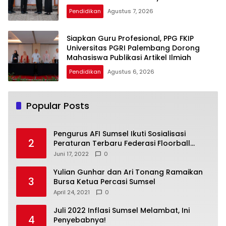
Pendidikan
Agustus 7, 2026
Siapkan Guru Profesional, PPG FKIP
Universitas PGRI Palembang Dorong
Mahasiswa Publikasi Artikel Ilmiah
Pendidikan
Agustus 6, 2026
Popular Posts
Pengurus AFI Sumsel Ikuti Sosialisasi
2
Peraturan Terbaru Federasi Floorball
Internasional
Juni 17, 2022
0
Yulian Gunhar dan Ari Tonang Ramaikan
3
Bursa Ketua Percasi Sumsel
April 24, 2021
0
Juli 2022 Inflasi Sumsel Melambat, Ini
4
Penyebabnya!