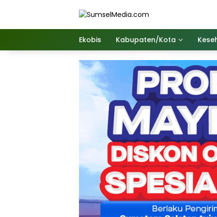
Langsung
ke
konten
Ekobis
Kabupaten/Kota
Kese