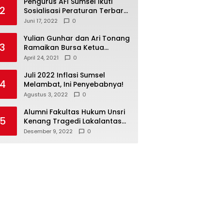
Pengurus AFI Sumsel Ikuti
2
Sosialisasi Peraturan Terbaru
Federasi Floorball
Juni 17, 2022
0
Internasional
Yulian Gunhar dan Ari Tonang
3
Ramaikan Bursa Ketua
Percasi Sumsel
April 24, 2021
0
Juli 2022 Inflasi Sumsel
4
Melambat, Ini Penyebabnya!
Agustus 3, 2022
0
Alumni Fakultas Hukum Unsri
5
Kenang Tragedi Lakalantas
28 Tahun Silam
Desember 9, 2022
0