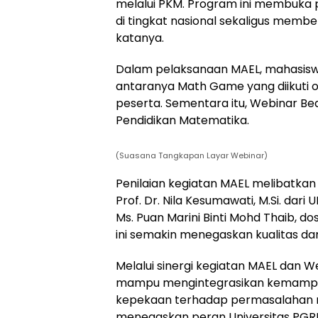
melalui PKM. Program ini membuka 
di tingkat nasional sekaligus membe
katanya.
Dalam pelaksanaan MAEL, mahasiswa
antaranya Math Game yang diikuti o
peserta. Sementara itu, Webinar Be
Pendidikan Matematika.
(Suasana Tangkapan Layar Webinar)
Penilaian kegiatan MAEL melibatkan de
Prof. Dr. Nila Kesumawati, M.Si. dari
Ms. Puan Marini Binti Mohd Thaib, dose
ini semakin menegaskan kualitas da
Melalui sinergi kegiatan MAEL dan 
mampu mengintegrasikan kemampuan
kepekaan terhadap permasalahan nya
menegaskan peran Universitas PGRI