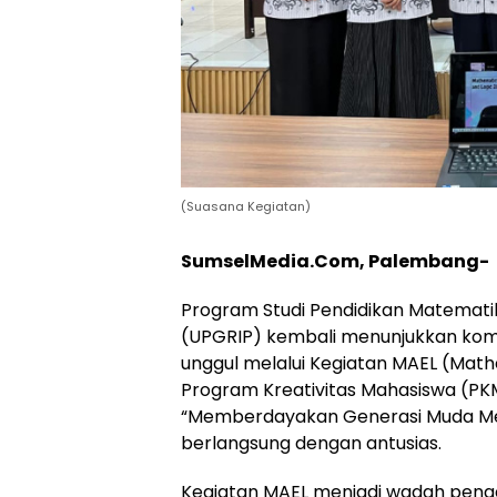
(Suasana Kegiatan)
SumselMedia.Com, Palembang-
Program Studi Pendidikan Matematik
(UPGRIP) kembali menunjukkan ko
unggul melalui Kegiatan MAEL (Math
Program Kreativitas Mahasiswa (PK
“Memberdayakan Generasi Muda Mela
berlangsung dengan antusias.
Kegiatan MAEL menjadi wadah pengem