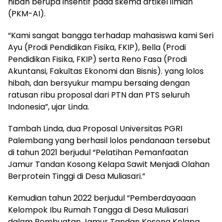
hibah berupa insentif pada skema artikel ilmiah
(PKM-AI).
“Kami sangat bangga terhadap mahasiswa kami Seri
Ayu (Prodi Pendidikan Fisika, FKIP), Bella (Prodi
Pendidikan Fisika, FKIP) serta Reno Fasa (Prodi
Akuntansi, Fakultas Ekonomi dan Bisnis). yang lolos
hibah, dan bersyukur mampu bersaing dengan
ratusan ribu proposal dari PTN dan PTS seluruh
Indonesia”, ujar Linda.
Tambah Linda, dua Proposal Universitas PGRI
Palembang yang berhasil lolos pendanaan tersebut
di tahun 2021 berjudul “Pelatihan Pemanfaatan
Jamur Tandan Kosong Kelapa Sawit Menjadi Olahan
Berprotein Tinggi di Desa Muliasari.”
Kemudian tahun 2022 berjudul “Pemberdayaaan
Kelompok Ibu Rumah Tangga di Desa Muliasari
dalam Pembuatan Jamur Tandan Kosong Kelapa