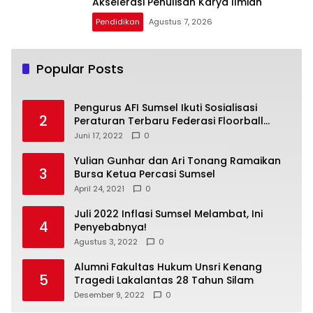
Akselerasi Penulisan Karya Ilmiah
Pendidikan
Agustus 7, 2026
Popular Posts
Pengurus AFI Sumsel Ikuti Sosialisasi
2
Peraturan Terbaru Federasi Floorball
Internasional
Juni 17, 2022
0
Yulian Gunhar dan Ari Tonang Ramaikan
3
Bursa Ketua Percasi Sumsel
April 24, 2021
0
Juli 2022 Inflasi Sumsel Melambat, Ini
4
Penyebabnya!
Agustus 3, 2022
0
Alumni Fakultas Hukum Unsri Kenang
5
Tragedi Lakalantas 28 Tahun Silam
Desember 9, 2022
0