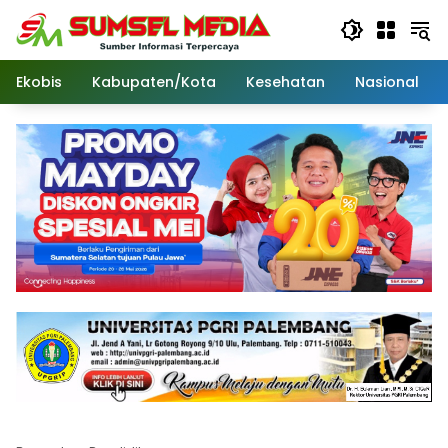
Langsung
ke
konten
Ekobis
Kabupaten/Kota
Kesehatan
Nasional