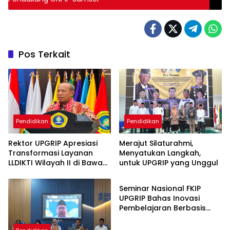
Pos Terkait
Pendidikan
Pendidikan
Rektor UPGRIP Apresiasi
Merajut Silaturahmi,
Transformasi Layanan
Menyatukan Langkah,
LLDIKTI Wilayah II di Bawah
untuk UPGRIP yang Unggul
Pendidikan
Kepemimpinan Prof. Ishaq
Iskandar
Seminar Nasional FKIP
UPGRIP Bahas Inovasi
Pembelajaran Berbasis
Teknologi dan Kearifan
Lokal, Hadirkan Pakar