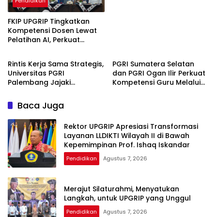
Pendidikan
Nasional
FKIP UPGRIP Tingkatkan
Kompetensi Dosen Lewat
Pelatihan AI, Perkuat
Pendidikan
Pendidikan
Komitmen Jadi Kampus
Berbasis Inovasi Digital
Rintis Kerja Sama Strategis,
PGRI Sumatera Selatan
Universitas PGRI
dan PGRI Ogan Ilir Perkuat
Palembang Jajaki
Kompetensi Guru Melalui
Kolaborasi dengan
Akselerasi Penulisan Karya
Pemerintah Kabupaten
Ilmiah
Baca Juga
Mesuji
Rektor UPGRIP Apresiasi Transformasi
Layanan LLDIKTI Wilayah II di Bawah
Kepemimpinan Prof. Ishaq Iskandar
Pendidikan
Agustus 7, 2026
Merajut Silaturahmi, Menyatukan
Langkah, untuk UPGRIP yang Unggul
Pendidikan
Agustus 7, 2026