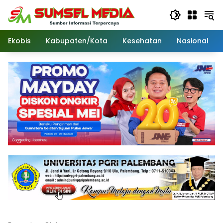
Langsung
ke
konten
Ekobis
Kabupaten/Kota
Kesehatan
Nasional