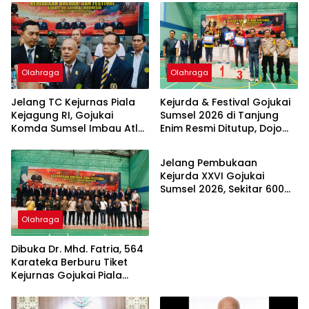
Olahraga
Olahraga
Jelang TC Kejurnas Piala
Kejurda & Festival Gojukai
Kejagung RI, Gojukai
Sumsel 2026 di Tanjung
Komda Sumsel Imbau Atlet
Enim Resmi Ditutup, Dojo
Olahraga
Jalani TC Mandiri di Daerah
Porsiba Bukit Asam Sabet
Juara Umum
Jelang Pembukaan
Kejurda XXVI Gojukai
Sumsel 2026, Sekitar 600
Karateka dari Berbagai
Dojo Padati Tanjung Enim
Olahraga
Dibuka Dr. Mhd. Fatria, 564
Karateka Berburu Tiket
Kejurnas Gojukai Piala
Kejagung RI di Kejurda
Sumsel 2026