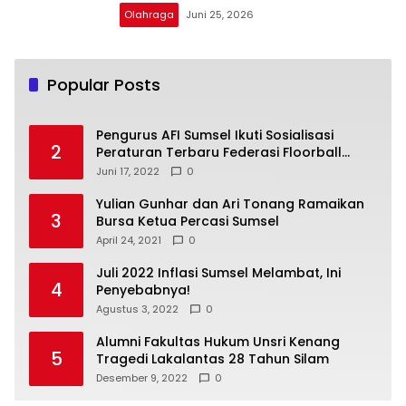
Olahraga
Juni 25, 2026
Popular Posts
Pengurus AFI Sumsel Ikuti Sosialisasi
2
Peraturan Terbaru Federasi Floorball
Internasional
Juni 17, 2022
0
Yulian Gunhar dan Ari Tonang Ramaikan
3
Bursa Ketua Percasi Sumsel
April 24, 2021
0
Juli 2022 Inflasi Sumsel Melambat, Ini
4
Penyebabnya!
Agustus 3, 2022
0
Alumni Fakultas Hukum Unsri Kenang
5
Tragedi Lakalantas 28 Tahun Silam
Desember 9, 2022
0