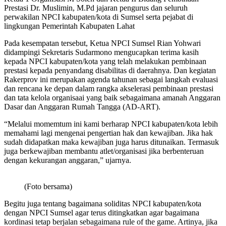
Prestasi Dr. Muslimin, M.Pd jajaran pengurus dan seluruh
perwakilan NPCI kabupaten/kota di Sumsel serta pejabat di
lingkungan Pemerintah Kabupaten Lahat
Pada kesempatan tersebut, Ketua NPCI Sumsel Rian Yohwari
didampingi Sekretaris Sudarmono mengucapkan terima kasih
kepada NPCI kabupaten/kota yang telah melakukan pembinaan
prestasi kepada penyandang disabilitas di daerahnya. Dan kegiatan
Rakerprov ini merupakan agenda tahunan sebagai langkah evaluasi
dan rencana ke depan dalam rangka akselerasi pembinaan prestasi
dan tata kelola organisaai yang baik sebagaimana amanah Anggaran
Dasar dan Anggaran Rumah Tangga (AD-ART).
“Melalui momemtum ini kami berharap NPCI kabupaten/kota lebih
memahami lagi mengenai pengertian hak dan kewajiban. Jika hak
sudah didapatkan maka kewajiban juga harus ditunaikan. Termasuk
juga berkewajiban membantu atlet/organisasi jika berbenteruan
dengan kekurangan anggaran,” ujarnya.
(Foto bersama)
Begitu juga tentang bagaimana soliditas NPCI kabupaten/kota
dengan NPCI Sumsel agar terus ditingkatkan agar bagaimana
kordinasi tetap berjalan sebagaimana rule of the game. Artinya, jika