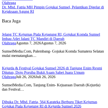
Olahraga
Dr. Mhd. Fatria MH Pimpin Gojukai Sumsel, Pelantikan Digelar di
Kejaksaan Agung RI
Baca Juga
Jelang TC Kejurnas Piala Kejagung RI, Gojukai Komda Sumsel
Imbau Atlet Jalani TC Mandiri di Daerah
Olahraga
Agustus 7, 2026
Agustus 7, 2026
SumselMedia.Com, Palembang- Gojukai Komda Sumatera Selatan
mulai mematangkan…
Kejurda & Festival Gojukai Sumsel 2026 di Tanjung Enim Resmi
Ditutup, Dojo Porsiba Bukit Asam Sabet Juara Umum
Olahraga
Juli 26, 2026
Juli 26, 2026
SumselMedia.Com, Tanjung Enim- Kejuaraan Daerah (Kejurda)
dan Festival…
Dibuka Dr. Mhd. Fatria, 564 Karateka Berburu Tiket Kejurnas
Gojukai Piala Kejagung RI di Kejurda Sumsel 2026