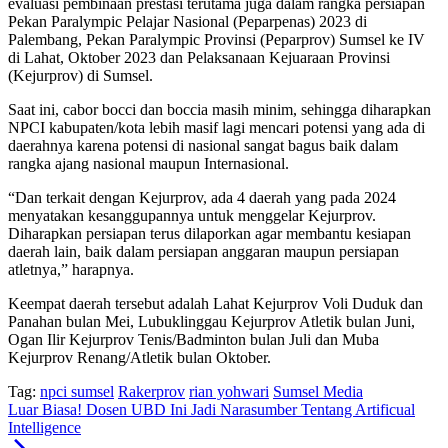
evaluasi pembinaan prestasi terutama juga dalam rangka persiapan
Pekan Paralympic Pelajar Nasional (Peparpenas) 2023 di
Palembang, Pekan Paralympic Provinsi (Peparprov) Sumsel ke IV
di Lahat, Oktober 2023 dan Pelaksanaan Kejuaraan Provinsi
(Kejurprov) di Sumsel.
Saat ini, cabor bocci dan boccia masih minim, sehingga diharapkan
NPCI kabupaten/kota lebih masif lagi mencari potensi yang ada di
daerahnya karena potensi di nasional sangat bagus baik dalam
rangka ajang nasional maupun Internasional.
“Dan terkait dengan Kejurprov, ada 4 daerah yang pada 2024
menyatakan kesanggupannya untuk menggelar Kejurprov.
Diharapkan persiapan terus dilaporkan agar membantu kesiapan
daerah lain, baik dalam persiapan anggaran maupun persiapan
atletnya,” harapnya.
Keempat daerah tersebut adalah Lahat Kejurprov Voli Duduk dan
Panahan bulan Mei, Lubuklinggau Kejurprov Atletik bulan Juni,
Ogan Ilir Kejurprov Tenis/Badminton bulan Juli dan Muba
Kejurprov Renang/Atletik bulan Oktober.
Tag:
npci sumsel
Rakerprov
rian yohwari
Sumsel Media
Luar Biasa! Dosen UBD Ini Jadi Narasumber Tentang Artificual
Intelligence