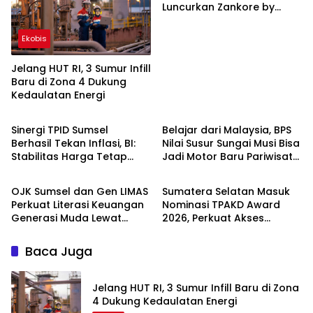
Luncurkan Zankore by
Indosat, Siap Layani
Kawasan Asia-Pasifik
Ekobis
dengan Platform
Infrastruktur AI
Jelang HUT RI, 3 Sumur Infill
Terintegerasi
Baru di Zona 4 Dukung
Kedaulatan Energi
Ekobis
Ekobis
Sinergi TPID Sumsel
Belajar dari Malaysia, BPS
Berhasil Tekan Inflasi, BI:
Nilai Susur Sungai Musi Bisa
Stabilitas Harga Tetap
Jadi Motor Baru Pariwisata
Ekobis
Ekobis
Terjaga di Tengah
Sumatera Selatan
Tantangan El Nino dan
OJK Sumsel dan Gen LIMAS
Sumatera Selatan Masuk
Tahun Ajaran Baru
Perkuat Literasi Keuangan
Nominasi TPAKD Award
Generasi Muda Lewat
2026, Perkuat Akses
GENCAR 2.0 Bersama BNI
Keuangan dan
Pertahankan Prestasi
Baca Juga
Nasional
Jelang HUT RI, 3 Sumur Infill Baru di Zona
4 Dukung Kedaulatan Energi