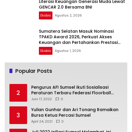
Literasi Keuangan Generasi Muda Lewat
GENCAR 2.0 Bersama BNI
Ekobis
Agustus 2, 2026
Sumatera Selatan Masuk Nominasi
TPAKD Award 2026, Perkuat Akses
Keuangan dan Pertahankan Prestasi
Nasional
Ekobis
Agustus 1, 2026
Popular Posts
Pengurus AFI Sumsel Ikuti Sosialisasi
2
Peraturan Terbaru Federasi Floorball
Internasional
Juni 17, 2022
0
Yulian Gunhar dan Ari Tonang Ramaikan
3
Bursa Ketua Percasi Sumsel
April 24, 2021
0
Juli 2022 Inflasi Sumsel Melambat, Ini