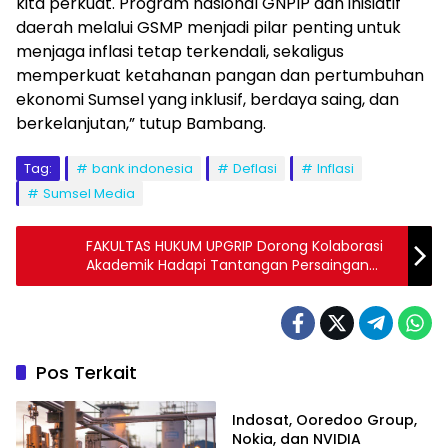
kita perkuat. Program nasional GNPIP dan inisiatif
daerah melalui GSMP menjadi pilar penting untuk
menjaga inflasi tetap terkendali, sekaligus
memperkuat ketahanan pangan dan pertumbuhan
ekonomi Sumsel yang inklusif, berdaya saing, dan
berkelanjutan,” tutup Bambang.
Tag:
bank indonesia
Deflasi
Inflasi
Sumsel Media
FAKULTAS HUKUM UPGRIP Dorong Kolaborasi
Akademik Hadapi Tantangan Persaingan
Usaha di Era AI
Pos Terkait
Ekobis
Indosat, Ooredoo Group,
Nokia, dan NVIDIA