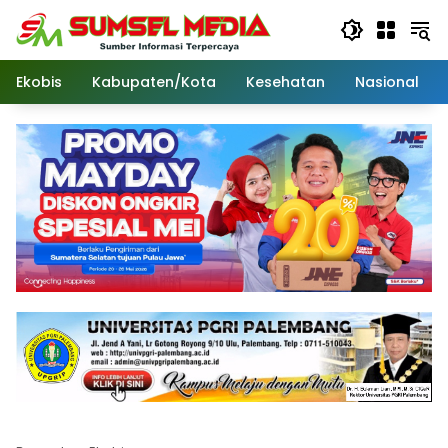
Langsung
ke
konten
Ekobis
Kabupaten/Kota
Kesehatan
Nasional