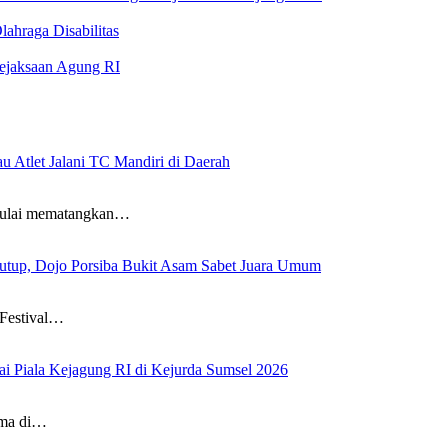
ahraga Disabilitas
Kejaksaan Agung RI
 Atlet Jalani TC Mandiri di Daerah
mulai mematangkan…
tutup, Dojo Porsiba Bukit Asam Sabet Juara Umum
 Festival…
ai Piala Kejagung RI di Kejurda Sumsel 2026
ema di…