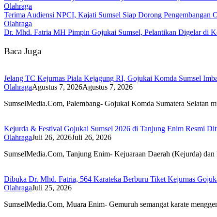
Olahraga
Terima Audiensi NPCI, Kajati Sumsel Siap Dorong Pengembangan Ol
Olahraga
Dr. Mhd. Fatria MH Pimpin Gojukai Sumsel, Pelantikan Digelar di 
Baca Juga
Jelang TC Kejurnas Piala Kejagung RI, Gojukai Komda Sumsel Imbau
Olahraga
Agustus 7, 2026
Agustus 7, 2026
SumselMedia.Com, Palembang- Gojukai Komda Sumatera Selatan 
Kejurda & Festival Gojukai Sumsel 2026 di Tanjung Enim Resmi Di
Olahraga
Juli 26, 2026
Juli 26, 2026
SumselMedia.Com, Tanjung Enim- Kejuaraan Daerah (Kejurda) dan
Dibuka Dr. Mhd. Fatria, 564 Karateka Berburu Tiket Kejurnas Gojuk
Olahraga
Juli 25, 2026
SumselMedia.Com, Muara Enim- Gemuruh semangat karate mengg