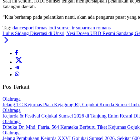
Saat ini sendiri, IODI Sumsel tengah mempersiapkan pelantikan kepe
kalangan daerah.
“Kita berharap pada pelantikan nanti, akan ada pengurus pusat yang 
Tag:
dancesport
fornas
iodi sumsel
ir suparman romans
Lulus Sidang Disertasi di Unsri, Yesi Dosen UBD Resmi Sandang Ge
Pos Terkait
Olahraga
Jelang TC Kejurnas Piala Kejagung RI, Gojukai Komda Sumsel Imbau
Olahraga
Kejurda & Festival Gojukai Sumsel 2026 di Tanjung Enim Resmi Di
Olahraga
Dibuka Dr. Mhd. Fatria, 564 Karateka Berburu Tiket Kejurnas Gojuk
Olahraga
Jelang Pembukaan Kejurda XXVI Gojukai Sumsel 2026, Sekitar 600 