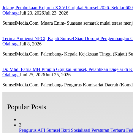
Jelang Pembukaan Kejurda XXVI Gojukai Sumsel 2026, Sekitar 600 
Olahraga
Juli 23, 2026
Juli 23, 2026
SumselMedia.Com, Muara Enim- Suasana semarak mulai terasa men
Terima Audiensi NPCI, Kajati Sumsel Siap Dorong Pengembangan Ol
Olahraga
Juli 8, 2026
SumselMedia.Com, Palembang- Kepala Kejaksaan Tinggi (Kajati) S
Dr. Mhd. Fatria MH Pimpin Gojukai Sumsel, Pelantikan Digelar di 
Olahraga
Juni 25, 2026
Juni 25, 2026
SumselMedia.Com, Palembang- Pengurus Komisariat Daerah (Komd
Popular Posts
2
Pengurus AFI Sumsel Ikuti Sosialisasi Peraturan Terbaru Fede