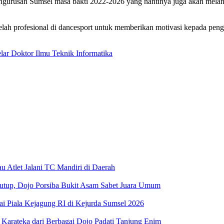
ngurusan Sumsel masa bakti 2022-2026 yang nantinya juga akan melanti
telah profesional di dancesport untuk memberikan motivasi kepada pen
lar Doktor Ilmu Teknik Informatika
 Atlet Jalani TC Mandiri di Daerah
tutup, Dojo Porsiba Bukit Asam Sabet Juara Umum
ai Piala Kejagung RI di Kejurda Sumsel 2026
Karateka dari Berbagai Dojo Padati Tanjung Enim