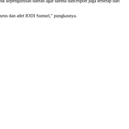
k kepengurusan daerah agar talenta dancesport juga terserap dari
gurus dan atlet IODI Sumsel,” pungkasnya.