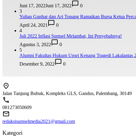
Juni 17, 2022
Juni 17, 2022
0
3
Yulian Gunhar dan Ari Tonang Ramaikan Bursa Ketua Perca
April 24, 2021
0
4
Juli 2022 Inflasi Sumsel Melambat, Ini Penyebabnya!
Agustus 3, 2022
0
5
Alumni Fakultas Hukum Unsri Kenang Tragedi Lakalantas 
Desember 9, 2022
0
Jalan Tanjung Bubuk, Kompleks GLS, Gandus, Palembang, 30149
081273050609
redaksisumselmedia2021@gmail.com
Kategori