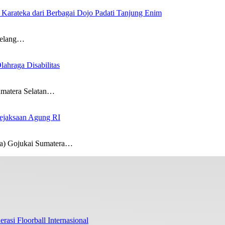
Karateka dari Berbagai Dojo Padati Tanjung Enim
jelang…
ahraga Disabilitas
umatera Selatan…
Kejaksaan Agung RI
a) Gojukai Sumatera…
rasi Floorball Internasional