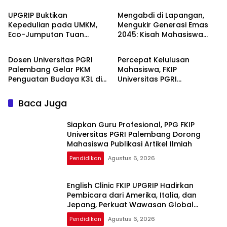
Ilmiah
UPGRIP Buktikan
Mengabdi di Lapangan,
Kepedulian pada UMKM,
Mengukir Generasi Emas
Eco-Jumputan Tuan
2045: Kisah Mahasiswa
Pendidikan
Pendidikan
Kentang Naik Kelas Berkat
Pendidikan Masyarakat
Inovasi Dosen dan
Unsri Magang di PLN UP3
Dosen Universitas PGRI
Percepat Kelulusan
Mahasiswa
Ogan Ilir
Palembang Gelar PKM
Mahasiswa, FKIP
Penguatan Budaya K3L di
Universitas PGRI
SMA YWKA Palembang
Palembang Gelar
Pelatihan Skripsi untuk 1.211
Baca Juga
Peserta
Siapkan Guru Profesional, PPG FKIP
Universitas PGRI Palembang Dorong
Mahasiswa Publikasi Artikel Ilmiah
Pendidikan
Agustus 6, 2026
English Clinic FKIP UPGRIP Hadirkan
Pembicara dari Amerika, Italia, dan
Jepang, Perkuat Wawasan Global
Mahasiswa
Pendidikan
Agustus 6, 2026