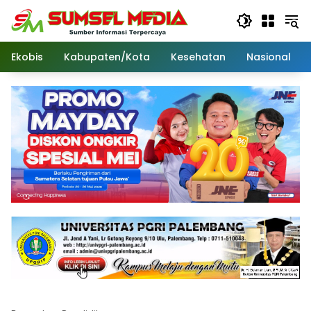
Langsung
ke
konten
Ekobis
Kabupaten/Kota
Kesehatan
Nasional