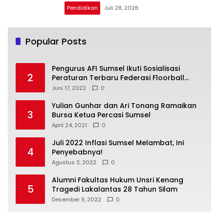
Pendidikan
Juli 28, 2026
Popular Posts
Pengurus AFI Sumsel Ikuti Sosialisasi
2
Peraturan Terbaru Federasi Floorball
Internasional
Juni 17, 2022
0
Yulian Gunhar dan Ari Tonang Ramaikan
3
Bursa Ketua Percasi Sumsel
April 24, 2021
0
Juli 2022 Inflasi Sumsel Melambat, Ini
4
Penyebabnya!
Agustus 3, 2022
0
Alumni Fakultas Hukum Unsri Kenang
5
Tragedi Lakalantas 28 Tahun Silam
Desember 9, 2022
0