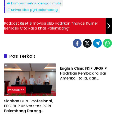
kampus melaju dengan mutu
universitas pgri palembang
Podcast Riset & Inovasi UBD Hadirkan “Inovasi Kuliner
Berbasis Cita Rasa Khas Palembang”
Pos Terkait
Pendidikan
English Clinic FKIP UPGRIP
Hadirkan Pembicara dari
Amerika, Italia, dan
Jepang, Perkuat Wawasan
Global Mahasiswa
Pendidikan
Siapkan Guru Profesional,
PPG FKIP Universitas PGRI
Palembang Dorong
Pendidikan
Pendidikan
Mahasiswa Publikasi Artikel