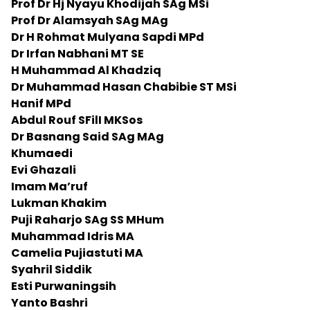
Prof Dr Hj Nyayu Khodijah SAg MSi
Prof Dr Alamsyah SAg MAg
Dr H Rohmat Mulyana Sapdi MPd
Dr Irfan Nabhani MT SE
H Muhammad Al Khadziq
Dr Muhammad Hasan Chabibie ST MSi
Hanif MPd
Abdul Rouf SFilI MKSos
Dr Basnang Said SAg MAg
Khumaedi
Evi Ghazali
Imam Ma’ruf
Lukman Khakim
Puji Raharjo SAg SS MHum
Muhammad Idris MA
Camelia Pujiastuti MA
Syahril Siddik
Esti Purwaningsih
Yanto Bashri