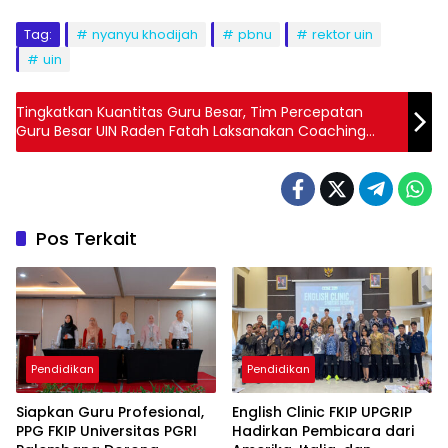
Tag:
nyanyu khodijah
pbnu
rektor uin
uin
Tingkatkan Kuantitas Guru Besar, Tim Percepatan
Guru Besar UIN Raden Fatah Laksanakan Coaching
Clinic Pendamping Guru Besar di Bandung
Pos Terkait
Pendidikan
Pendidikan
Siapkan Guru Profesional,
English Clinic FKIP UPGRIP
PPG FKIP Universitas PGRI
Hadirkan Pembicara dari