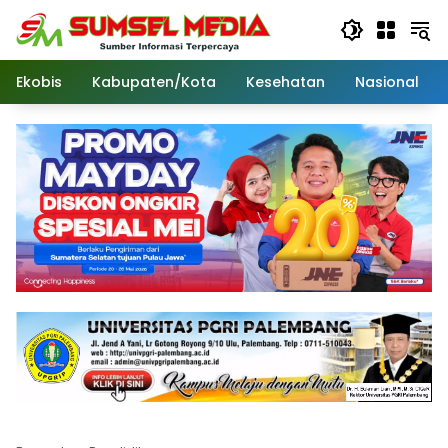
Langsung
ke
konten
Ekobis
Kabupaten/Kota
Kesehatan
Nasional