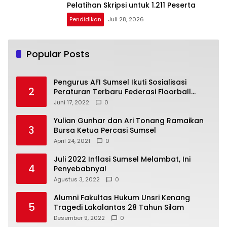
Pelatihan Skripsi untuk 1.211 Peserta
Pendidikan
Juli 28, 2026
Popular Posts
Pengurus AFI Sumsel Ikuti Sosialisasi
2
Peraturan Terbaru Federasi Floorball
Internasional
Juni 17, 2022
0
Yulian Gunhar dan Ari Tonang Ramaikan
3
Bursa Ketua Percasi Sumsel
April 24, 2021
0
Juli 2022 Inflasi Sumsel Melambat, Ini
4
Penyebabnya!
Agustus 3, 2022
0
Alumni Fakultas Hukum Unsri Kenang
5
Tragedi Lakalantas 28 Tahun Silam
Desember 9, 2022
0