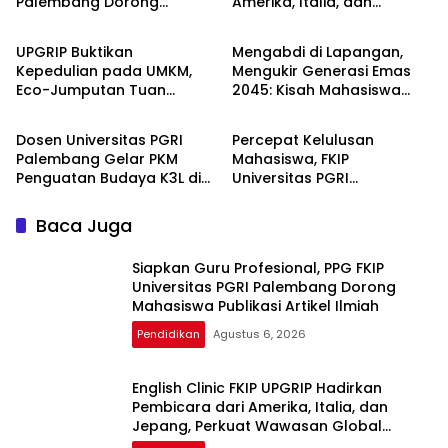
Palembang Dorong
Amerika, Italia, dan
Pendidikan
Pendidikan
Mahasiswa Publikasi Artikel
Jepang, Perkuat Wawasan
Ilmiah
Global Mahasiswa
UPGRIP Buktikan
Mengabdi di Lapangan,
Kepedulian pada UMKM,
Mengukir Generasi Emas
Eco-Jumputan Tuan
2045: Kisah Mahasiswa
Pendidikan
Pendidikan
Kentang Naik Kelas Berkat
Pendidikan Masyarakat
Inovasi Dosen dan
Unsri Magang di PLN UP3
Dosen Universitas PGRI
Percepat Kelulusan
Mahasiswa
Ogan Ilir
Palembang Gelar PKM
Mahasiswa, FKIP
Penguatan Budaya K3L di
Universitas PGRI
SMA YWKA Palembang
Palembang Gelar
Pelatihan Skripsi untuk 1.211
Baca Juga
Peserta
Siapkan Guru Profesional, PPG FKIP
Universitas PGRI Palembang Dorong
Mahasiswa Publikasi Artikel Ilmiah
Pendidikan
Agustus 6, 2026
English Clinic FKIP UPGRIP Hadirkan
Pembicara dari Amerika, Italia, dan
Jepang, Perkuat Wawasan Global
Mahasiswa