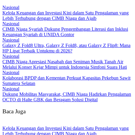
Nasional
Kelola Keuangan dan Investasi Kini dalam Satu Pengalaman yang
Lebih Terhubung dengan CIMB Niaga dan Ajaib
Nasional
CIMB Niaga Syariah Dukung Pengembangan Literasi dan Inklusi
Keuangan Syariah di UNIDA Gontor
Nasional
Galaxy Z Fold8 Ultra, Galaxy Z Fold8, atau Galaxy Z Flip8: Mana
HP Lipat Terbaik Untukmu di 2026?
Nasional
CIMB Niaga Apresiasi Nasabah dan Seniman Musik Tanah Air
Melalui Konser Kejar Mimpi untuk Indonesia Simfoni Suara Hati
Nasional
Kolaborasi BPDP dan Kementan Perkuat Kapasitas Pekebun Sawit
Sumatera Selatan
Nasional
Dukung Mobilitas Masyarakat, CIMB Niaga Hadirkan Pengalaman
OCTO di Halte GBK dan Beragam Solusi Digital
Baca Juga
Kelola Keuangan dan Investasi Kini dalam Satu Pengalaman yang
Lebih Terhubung dengan CIMB Niaga dan Ajaib