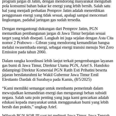
program jargas di Jatim, dengan mendorong masyarakat mengubah
pola konsumsi bahan bakar ke energi yang lebih bersih. Salah satu
hal yang menjadi perhatian Pemprov Jatim adalah menertibkan
penggunaan energi yang tidak sesuai, apalagi sampai mencemari
lingkungan, padahal jaringan gas sudah tersedia.
Dengan mengantongi dukungan dari Pemprov Jatim, PGN
memastikan pembangunan jargas di Jawa Timur berjalan sesuai
target yang telah disepati. Langkah ini juga sejalan dengan Asta Cita
nomor 2 Prabowo – Gibran yang mendorong kemandirian bangsa
melalui swasembada energi, sebagai energi transisi menuju Net Zero
Emission pada tahun 2060.
Dalam rangka koordinasi lebih lanjut terkait pengembangan layanan
gas bumi di Jawa Timur, Direktur Utama PGN, Arief S. Handoko
didampingi Direktur Komersial PGN Ratih Esti Prihatini beserta
jajaran bersilaturahmi ke Wakil Gubernur Jawa Timur Emil
Elestianto Dardak di Surabaya pada Kamis, (8/5/2025)
“Kami memiliki semangat untuk membantu pemerintah dalam
mewujudkan kemandirian energi dan mengurangi beban subsidi
negara. Salah satu poin penting yang juga kami gencarkan adalah
edukasi kepada masyarakat untuk menggunakan bumi yang lebih
bersih dan praktis,” ungkap Arief.
Wilayah PGN SOR III saat ini meliputi Jawa Timur, Jawa Tengah,