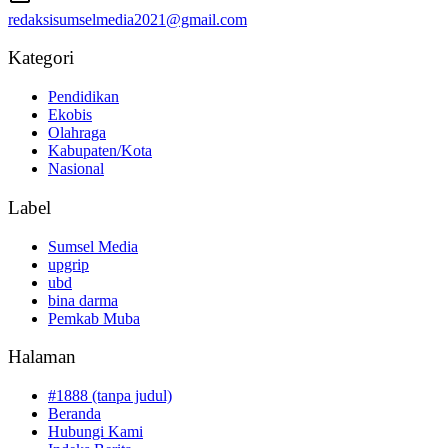
redaksisumselmedia2021@gmail.com
Kategori
Pendidikan
Ekobis
Olahraga
Kabupaten/Kota
Nasional
Label
Sumsel Media
upgrip
ubd
bina darma
Pemkab Muba
Halaman
#1888 (tanpa judul)
Beranda
Hubungi Kami