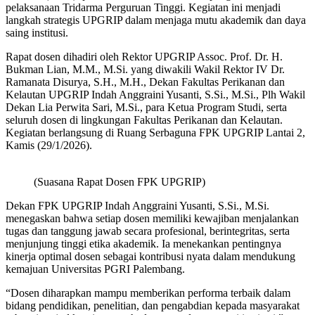
pelaksanaan Tridarma Perguruan Tinggi. Kegiatan ini menjadi
langkah strategis UPGRIP dalam menjaga mutu akademik dan daya
saing institusi.
Rapat dosen dihadiri oleh Rektor UPGRIP Assoc. Prof. Dr. H.
Bukman Lian, M.M., M.Si. yang diwakili Wakil Rektor IV Dr.
Ramanata Disurya, S.H., M.H., Dekan Fakultas Perikanan dan
Kelautan UPGRIP Indah Anggraini Yusanti, S.Si., M.Si., Plh Wakil
Dekan Lia Perwita Sari, M.Si., para Ketua Program Studi, serta
seluruh dosen di lingkungan Fakultas Perikanan dan Kelautan.
Kegiatan berlangsung di Ruang Serbaguna FPK UPGRIP Lantai 2,
Kamis (29/1/2026).
(Suasana Rapat Dosen FPK UPGRIP)
Dekan FPK UPGRIP Indah Anggraini Yusanti, S.Si., M.Si.
menegaskan bahwa setiap dosen memiliki kewajiban menjalankan
tugas dan tanggung jawab secara profesional, berintegritas, serta
menjunjung tinggi etika akademik. Ia menekankan pentingnya
kinerja optimal dosen sebagai kontribusi nyata dalam mendukung
kemajuan Universitas PGRI Palembang.
“Dosen diharapkan mampu memberikan performa terbaik dalam
bidang pendidikan, penelitian, dan pengabdian kepada masyarakat