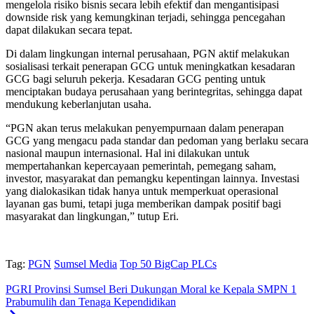
mengelola risiko bisnis secara lebih efektif dan mengantisipasi
downside risk yang kemungkinan terjadi, sehingga pencegahan
dapat dilakukan secara tepat.
Di dalam lingkungan internal perusahaan, PGN aktif melakukan
sosialisasi terkait penerapan GCG untuk meningkatkan kesadaran
GCG bagi seluruh pekerja. Kesadaran GCG penting untuk
menciptakan budaya perusahaan yang berintegritas, sehingga dapat
mendukung keberlanjutan usaha.
“PGN akan terus melakukan penyempurnaan dalam penerapan
GCG yang mengacu pada standar dan pedoman yang berlaku secara
nasional maupun internasional. Hal ini dilakukan untuk
mempertahankan kepercayaan pemerintah, pemegang saham,
investor, masyarakat dan pemangku kepentingan lainnya. Investasi
yang dialokasikan tidak hanya untuk memperkuat operasional
layanan gas bumi, tetapi juga memberikan dampak positif bagi
masyarakat dan lingkungan,” tutup Eri.
Tag:
PGN
Sumsel Media
Top 50 BigCap PLCs
PGRI Provinsi Sumsel Beri Dukungan Moral ke Kepala SMPN 1
Prabumulih dan Tenaga Kependidikan