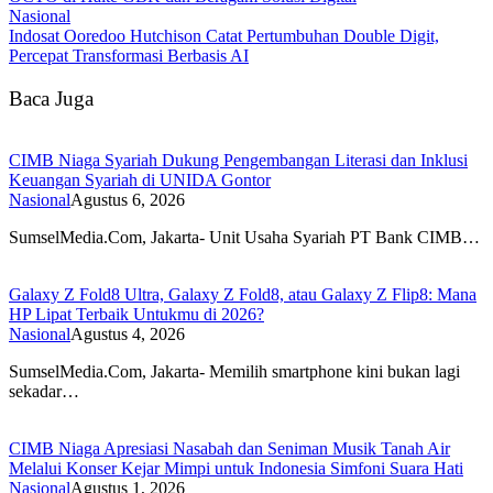
Nasional
Indosat Ooredoo Hutchison Catat Pertumbuhan Double Digit,
Percepat Transformasi Berbasis AI
Baca Juga
CIMB Niaga Syariah Dukung Pengembangan Literasi dan Inklusi
Keuangan Syariah di UNIDA Gontor
Nasional
Agustus 6, 2026
SumselMedia.Com, Jakarta- Unit Usaha Syariah PT Bank CIMB…
Galaxy Z Fold8 Ultra, Galaxy Z Fold8, atau Galaxy Z Flip8: Mana
HP Lipat Terbaik Untukmu di 2026?
Nasional
Agustus 4, 2026
SumselMedia.Com, Jakarta- Memilih smartphone kini bukan lagi
sekadar…
CIMB Niaga Apresiasi Nasabah dan Seniman Musik Tanah Air
Melalui Konser Kejar Mimpi untuk Indonesia Simfoni Suara Hati
Nasional
Agustus 1, 2026