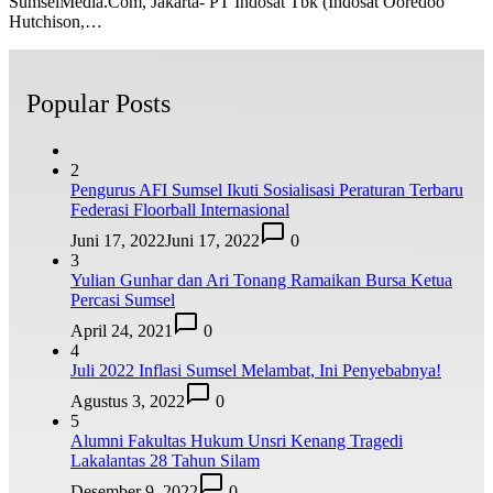
SumselMedia.Com, Jakarta- PT Indosat Tbk (Indosat Ooredoo
Hutchison,…
Popular Posts
2
Pengurus AFI Sumsel Ikuti Sosialisasi Peraturan Terbaru
Federasi Floorball Internasional
Juni 17, 2022
Juni 17, 2022
0
3
Yulian Gunhar dan Ari Tonang Ramaikan Bursa Ketua
Percasi Sumsel
April 24, 2021
0
4
Juli 2022 Inflasi Sumsel Melambat, Ini Penyebabnya!
Agustus 3, 2022
0
5
Alumni Fakultas Hukum Unsri Kenang Tragedi
Lakalantas 28 Tahun Silam
Desember 9, 2022
0