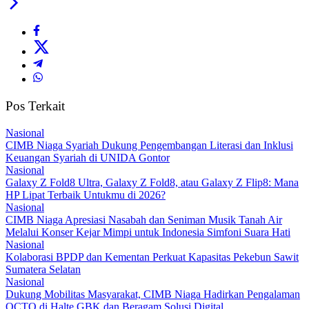
Pos Terkait
Nasional
CIMB Niaga Syariah Dukung Pengembangan Literasi dan Inklusi
Keuangan Syariah di UNIDA Gontor
Nasional
Galaxy Z Fold8 Ultra, Galaxy Z Fold8, atau Galaxy Z Flip8: Mana
HP Lipat Terbaik Untukmu di 2026?
Nasional
CIMB Niaga Apresiasi Nasabah dan Seniman Musik Tanah Air
Melalui Konser Kejar Mimpi untuk Indonesia Simfoni Suara Hati
Nasional
Kolaborasi BPDP dan Kementan Perkuat Kapasitas Pekebun Sawit
Sumatera Selatan
Nasional
Dukung Mobilitas Masyarakat, CIMB Niaga Hadirkan Pengalaman
OCTO di Halte GBK dan Beragam Solusi Digital