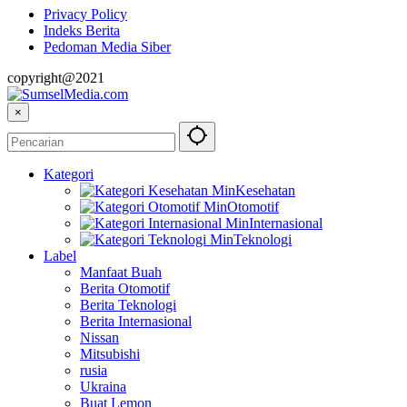
Privacy Policy
Indeks Berita
Pedoman Media Siber
copyright@2021
×
Kategori
Kesehatan
Otomotif
Internasional
Teknologi
Label
Manfaat Buah
Berita Otomotif
Berita Teknologi
Berita Internasional
Nissan
Mitsubishi
rusia
Ukraina
Buat Lemon