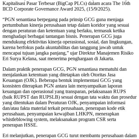
Kapitalisasi Pasar Terbesar (BigCap PLCs) dalam acara The 16th
IICD Corporate Governance Award 2025, (15/9/2025).
“PGN senantiasa berpegang pada prinsip GCG guna menjaga
pertumbuhan kinerja perusahaan tetap dalam koridor yang sesuai
dengan peraturan dan ketentuan yang berlaku, termasuk ketika
menghadapi berbagai tantangan bisnis. Penerapan GCG juga
mendukung efektivitas kinerja operasional, sosial, dan lingkungan,
karena berfokus pada akuntabilitas dan tanggung jawab untuk
mencapai tujuan jangka panjang,” ujar Direktur Manajemen Risiko
Eri Surya Kelana, saat menerima penghargaan di Jakarta.
Dalam praktik penerapan GCG, PGN senantiasa mematuhi dan
menjalankan ketentuan yang ditetapkan oleh Otoritas Jasa
Keuangan (OJK). Beberapa bentuk implementasi GCG yang
konsisten diterapkan PGN antara lain menyampaikan laporan
keuangan dan operasional yang transparan, pelaksanaan RUPS
(baik RUPST dan RUPSLB) sesuai dengan tata waktu dan prosedur
yang ditentukan dalam Peraturan OJK, penyampaian informasi
dan/atau fakta material terkait perusahaan, penerapan kode etik
perusahaan, penyampaian kewajiban LHKPN, menerapkan
whistleblowing system, melaksanakan program CSR serta
penerapan HSSE.
Eri melanjutkan, penerapan GCG turut membantu perusahaan dalam