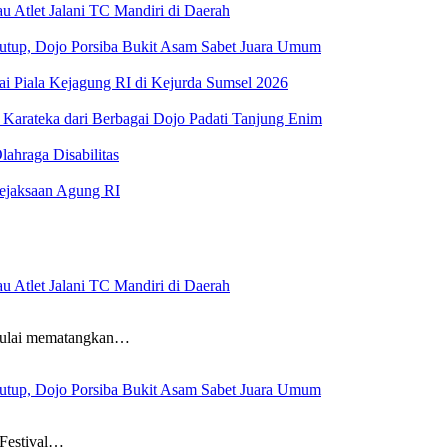
 Atlet Jalani TC Mandiri di Daerah
tutup, Dojo Porsiba Bukit Asam Sabet Juara Umum
ai Piala Kejagung RI di Kejurda Sumsel 2026
Karateka dari Berbagai Dojo Padati Tanjung Enim
ahraga Disabilitas
Kejaksaan Agung RI
 Atlet Jalani TC Mandiri di Daerah
mulai mematangkan…
tutup, Dojo Porsiba Bukit Asam Sabet Juara Umum
 Festival…