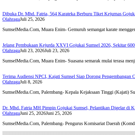
Dibuka Dr. Mhd. Fatria, 564 Karateka Berburu Tiket Kejurnas Gojuk
Olahraga
Juli 25, 2026
SumselMedia.Com, Muara Enim- Gemuruh semangat karate mengg
Jelang Pembukaan Kejurda XXVI Gojukai Sumsel 2026, Sekitar 600 
Olahraga
Juli 23, 2026
Juli 23, 2026
SumselMedia.Com, Muara Enim- Suasana semarak mulai terasa men
Terima Audiensi NPCI, Kajati Sumsel Siap Dorong Pengembangan Ol
Olahraga
Juli 8, 2026
SumselMedia.Com, Palembang- Kepala Kejaksaan Tinggi (Kajati) S
Dr. Mhd. Fatria MH Pimpin Gojukai Sumsel, Pelantikan Digelar di 
Olahraga
Juni 25, 2026
Juni 25, 2026
SumselMedia.Com, Palembang- Pengurus Komisariat Daerah (Komd