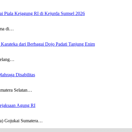
ai Piala Kejagung RI di Kejurda Sumsel 2026
ema di…
Karateka dari Berbagai Dojo Padati Tanjung Enim
jelang…
ahraga Disabilitas
umatera Selatan…
Kejaksaan Agung RI
a) Gojukai Sumatera…