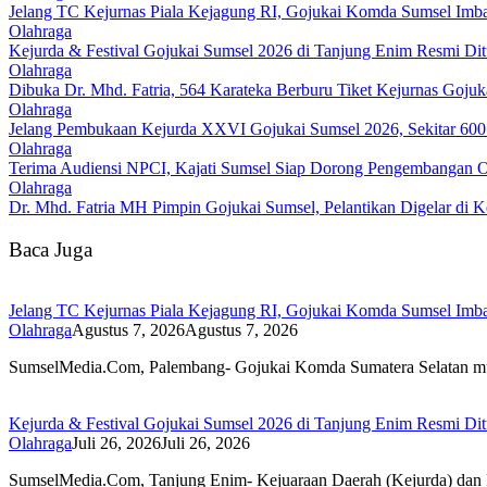
Jelang TC Kejurnas Piala Kejagung RI, Gojukai Komda Sumsel Imbau
Olahraga
Kejurda & Festival Gojukai Sumsel 2026 di Tanjung Enim Resmi Di
Olahraga
Dibuka Dr. Mhd. Fatria, 564 Karateka Berburu Tiket Kejurnas Gojuk
Olahraga
Jelang Pembukaan Kejurda XXVI Gojukai Sumsel 2026, Sekitar 600 
Olahraga
Terima Audiensi NPCI, Kajati Sumsel Siap Dorong Pengembangan Ol
Olahraga
Dr. Mhd. Fatria MH Pimpin Gojukai Sumsel, Pelantikan Digelar di 
Baca Juga
Jelang TC Kejurnas Piala Kejagung RI, Gojukai Komda Sumsel Imbau
Olahraga
Agustus 7, 2026
Agustus 7, 2026
SumselMedia.Com, Palembang- Gojukai Komda Sumatera Selatan 
Kejurda & Festival Gojukai Sumsel 2026 di Tanjung Enim Resmi Di
Olahraga
Juli 26, 2026
Juli 26, 2026
SumselMedia.Com, Tanjung Enim- Kejuaraan Daerah (Kejurda) dan