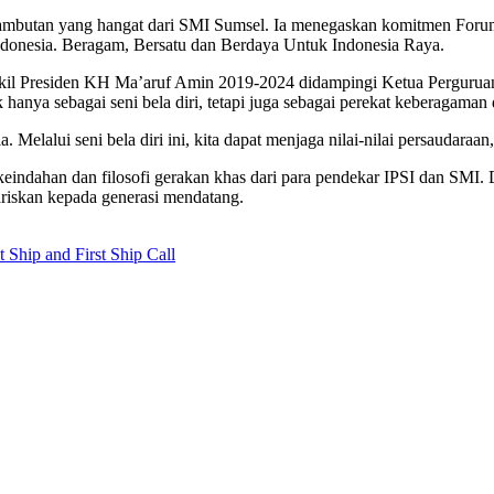
 sambutan yang hangat dari SMI Sumsel. Ia menegaskan komitmen For
ndonesia. Beragam, Bersatu dan Berdaya Untuk Indonesia Raya.
Wakil Presiden KH Ma’aruf Amin 2019-2024 didampingi Ketua Pergurua
hanya sebagai seni bela diri, tetapi juga sebagai perekat keberagaman 
ia. Melalui seni bela diri ini, kita dapat menjaga nilai-nilai persauda
indahan dan filosofi gerakan khas dari para pendekar IPSI dan SMI. D
ariskan kepada generasi mendatang.
Ship and First Ship Call