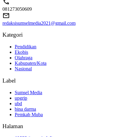
081273050609
redaksisumselmedia2021@gmail.com
Kategori
Pendidikan
Ekobis
Olahraga
Kabupaten/Kota
Nasional
Label
Sumsel Media
upgrip
ubd
bina darma
Pemkab Muba
Halaman