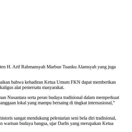
anten H. Arif Rahmansyah Marbun Tuanku Alamsyah yang juga
yampaikan bahwa kehadiran Ketua Umum FKN dapat memberikan
kaligus alat pemersatu masyarakat.
an Nusantara serta peran budaya tradisional dalam memperkuat
ggaan lokal yang mampu bersaing di tingkat internasional,”
ris sangat mendukung pelestarian seni bela diri tradisional,
an warisan budaya bangsa, ujar Darlis yang merupakan Ketua