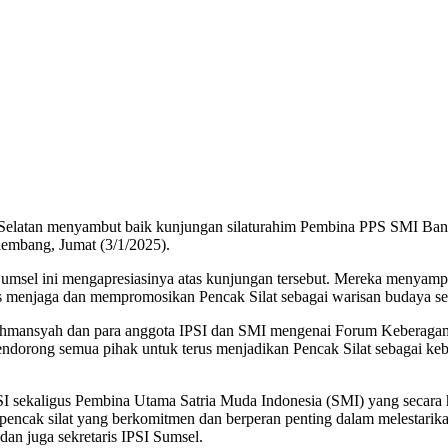
a Selatan menyambut baik kunjungan silaturahim Pembina PPS SMI B
mbang, Jumat (3/1/2025).
 Sumsel ini mengapresiasinya atas kunjungan tersebut. Mereka men
rus menjaga dan mempromosikan Pencak Silat sebagai warisan budaya se
 Rahmansyah dan para anggota IPSI dan SMI mengenai Forum Keberagam
orong semua pihak untuk terus menjadikan Pencak Silat sebagai keban
kaligus Pembina Utama Satria Muda Indonesia (SMI) yang secara histo
encak silat yang berkomitmen dan berperan penting dalam melestarik
an juga sekretaris IPSI Sumsel.