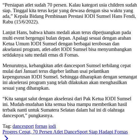
“Persiapan atlet sudah 70 persen. Kalau kategori usia children sudah
siap. Tinggal kita terus kejar yang dewasa dengan sisa waktu yang
ada,” Kepala Bidang Pembinaan Prestasi IODI Sumsel Hans Fendi,
Rabu (15/6/2022).
Lanjut Hans, bahwa khans medali akan terus diperjuangkan pada
multi event bergengsi bulan depan. Apalagi sesuai dengan arahan
Ketua Umum IODI Sumsel dengan berbagai terobosan dan
akselarasi program, atlet-atlet IODI Sumsel bisa menyumbangkan
setidaknya satu medali emas di Fornas.
Menurutnya, kebangkitan atlet dancesport Sumsel terbilang cepat
mulai dari Januari terus digeber latihan usai pelantikan
kepengurusan IODI Sumsel. Sehingga diharapkan dengan semangat
ini akselerasi program yang telah dilakukan akan menghasilkan
sesuai yang diharapkan.
“Kita sangat salut dengan akselerasi dari Pak Ketua IODI Sumsel
ini. Mudah-mudahan kita semua bisa mampu memberikan hasil
terbaik nanti untuk Sumatera Selatan dalam hal ini di olahraga
dancesport,” pungkasnya.
Tag:
dancesport
fornas
iodi
Progres Cepat, 70 Persen Atlet DanceSport Siap Hadapi Fornas