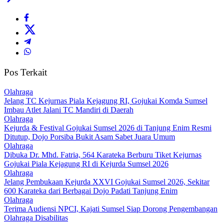
Pos Terkait
Olahraga
Jelang TC Kejurnas Piala Kejagung RI, Gojukai Komda Sumsel
Imbau Atlet Jalani TC Mandiri di Daerah
Olahraga
Kejurda & Festival Gojukai Sumsel 2026 di Tanjung Enim Resmi
Ditutup, Dojo Porsiba Bukit Asam Sabet Juara Umum
Olahraga
Dibuka Dr. Mhd. Fatria, 564 Karateka Berburu Tiket Kejurnas
Gojukai Piala Kejagung RI di Kejurda Sumsel 2026
Olahraga
Jelang Pembukaan Kejurda XXVI Gojukai Sumsel 2026, Sekitar
600 Karateka dari Berbagai Dojo Padati Tanjung Enim
Olahraga
Terima Audiensi NPCI, Kajati Sumsel Siap Dorong Pengembangan
Olahraga Disabilitas