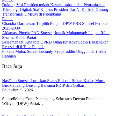
Politik
Dukung Visi Presiden terkait Kewirausahaan dan Pemanfaatan
Teknologi Digital, Staf Khusus Presiden Tiar N. Karbala Dorong
Transformasi UMKM di Palembang
Politik
Chandra Darmawan Terpilih Pimpin DPW PBB Sumsel Periode
2025-2030
Aklamasi Pimpin PAN Sumsel, Joncik Muhammad: Jangan Ribut
Sesama Kader Partai
Bersemangat, Anggota DPRD Ogan Ilir Royatuddin Laksanakan
Reses 1 di 6 Titik Dapil 1
Pilkada Muba: Survei Lucianty-Syaparuddin Ungguli dari Toha
Rahman
Baca Juga
NasDem Sumsel Luruskan Status Edison: Bukan Kader, Murni
Birokrat yang Diusung Bersama PDIP dan Golkar
Politik
Juni 9, 2026
SumselMedia.Com, Palembang- Sekretaris Dewan Pimpinan
Wilayah (DPW) Partai…