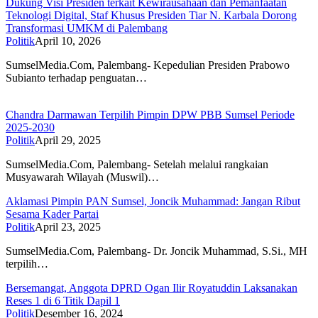
Dukung Visi Presiden terkait Kewirausahaan dan Pemanfaatan
Teknologi Digital, Staf Khusus Presiden Tiar N. Karbala Dorong
Transformasi UMKM di Palembang
Politik
April 10, 2026
SumselMedia.Com, Palembang- Kepedulian Presiden Prabowo
Subianto terhadap penguatan…
Chandra Darmawan Terpilih Pimpin DPW PBB Sumsel Periode
2025-2030
Politik
April 29, 2025
SumselMedia.Com, Palembang- Setelah melalui rangkaian
Musyawarah Wilayah (Muswil)…
Aklamasi Pimpin PAN Sumsel, Joncik Muhammad: Jangan Ribut
Sesama Kader Partai
Politik
April 23, 2025
SumselMedia.Com, Palembang- Dr. Joncik Muhammad, S.Si., MH
terpilih…
Bersemangat, Anggota DPRD Ogan Ilir Royatuddin Laksanakan
Reses 1 di 6 Titik Dapil 1
Politik
Desember 16, 2024