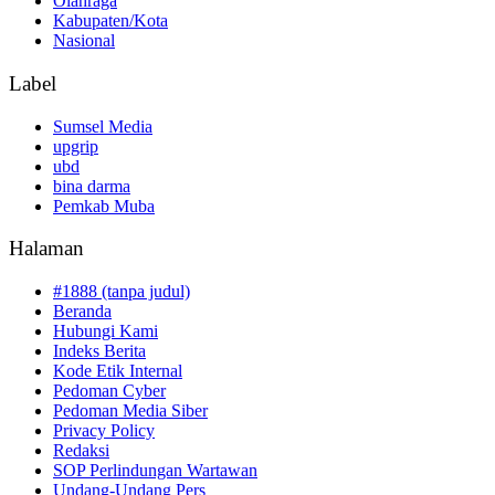
Olahraga
Kabupaten/Kota
Nasional
Label
Sumsel Media
upgrip
ubd
bina darma
Pemkab Muba
Halaman
#1888 (tanpa judul)
Beranda
Hubungi Kami
Indeks Berita
Kode Etik Internal
Pedoman Cyber
Pedoman Media Siber
Privacy Policy
Redaksi
SOP Perlindungan Wartawan
Undang-Undang Pers