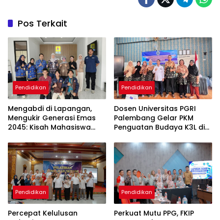
Pos Terkait
Pendidikan
Pendidikan
Mengabdi di Lapangan,
Dosen Universitas PGRI
Mengukir Generasi Emas
Palembang Gelar PKM
2045: Kisah Mahasiswa
Penguatan Budaya K3L di
Pendidikan Masyarakat
SMA YWKA Palembang
Unsri Magang di PLN UP3
Ogan Ilir
Pendidikan
Pendidikan
Percepat Kelulusan
Perkuat Mutu PPG, FKIP