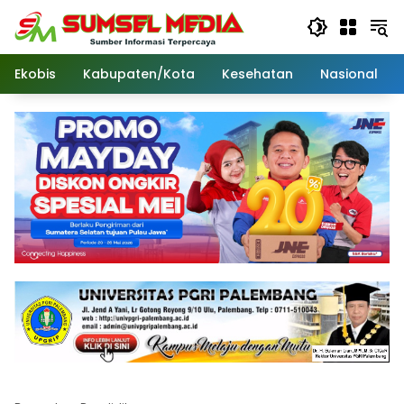
Langsung
ke
konten
Ekobis
Kabupaten/Kota
Kesehatan
Nasional