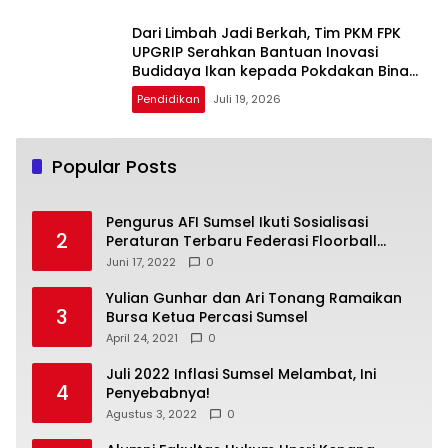
Dari Limbah Jadi Berkah, Tim PKM FPK
UPGRIP Serahkan Bantuan Inovasi
Budidaya Ikan kepada Pokdakan Bina
Sejahtera
Pendidikan
Juli 19, 2026
Popular Posts
Pengurus AFI Sumsel Ikuti Sosialisasi
2
Peraturan Terbaru Federasi Floorball
Internasional
Juni 17, 2022
0
Yulian Gunhar dan Ari Tonang Ramaikan
3
Bursa Ketua Percasi Sumsel
April 24, 2021
0
Juli 2022 Inflasi Sumsel Melambat, Ini
4
Penyebabnya!
Agustus 3, 2022
0