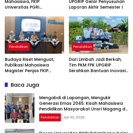
Mahasiswa, FKIP
UPGRIP Gelar Penyusunan
Universitas PGRI
Laporan Akhir Semester I
Palembang Gelar
Pelatihan Skripsi untuk 1.211
Peserta
Pendidikan
Pendidikan
Budaya Riset Menguat,
Dari Limbah Jadi Berkah,
Publikasi Mahasiswa
Tim PKM FPK UPGRIP
Magister Penjas FKIP
Serahkan Bantuan Inovasi
UPGRIP Tembus SINTA 2
Budidaya Ikan kepada
Pokdakan Bina Sejahtera
Baca Juga
Mengabdi di Lapangan, Mengukir
Generasi Emas 2045: Kisah Mahasiswa
Pendidikan Masyarakat Unsri Magang di
PLN UP3 Ogan Ilir
Pendidikan
Juli 30, 2026