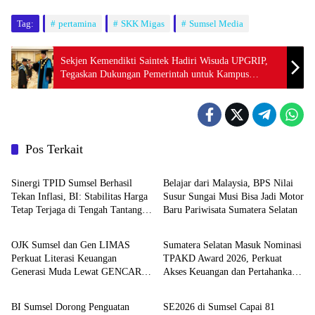
Tag:
pertamina
SKK Migas
Sumsel Media
Sekjen Kemendikti Saintek Hadiri Wisuda UPGRIP,
Tegaskan Dukungan Pemerintah untuk Kampus
Unggulan
Pos Terkait
Ekobis
Ekobis
Sinergi TPID Sumsel Berhasil
Belajar dari Malaysia, BPS Nilai
Tekan Inflasi, BI: Stabilitas Harga
Susur Sungai Musi Bisa Jadi Motor
Tetap Terjaga di Tengah Tantangan
Baru Pariwisata Sumatera Selatan
Ekobis
Ekobis
El Nino dan Tahun Ajaran Baru
OJK Sumsel dan Gen LIMAS
Sumatera Selatan Masuk Nominasi
Perkuat Literasi Keuangan
TPAKD Award 2026, Perkuat
Generasi Muda Lewat GENCAR
Akses Keuangan dan Pertahankan
Ekobis
Ekobis
2.0 Bersama BNI
Prestasi Nasional
BI Sumsel Dorong Penguatan
SE2026 di Sumsel Capai 81