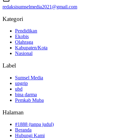
redaksisumselmedia2021@gmail.com
Kategori
Pendidikan
Ekobis
Olahraga
Kabupaten/Kota
Nasional
Label
Sumsel Media
upgrip
ubd
bina darma
Pemkab Muba
Halaman
#1888 (tanpa judul)
Beranda
Hubungi Kami