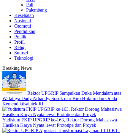
Pali
Palembang
Kesehatan
Nasional
Otomotif
Pendidikan
Politik
Profil
Religi
Sumsel
Teknologi
Breaking News
Rektor UPGRIP Sampaikan Duka Mendalam atas
Wafatnya Dady Arhandy, Sosok dari Biro Hukum dan Ortala
Kemendiktisaintek RI
Yudisium FKIP UPGRIP ke-163, Rektor Dorong Mahasiswa
Hasilkan Karya Nyata lewat Prototipe dan Proyek