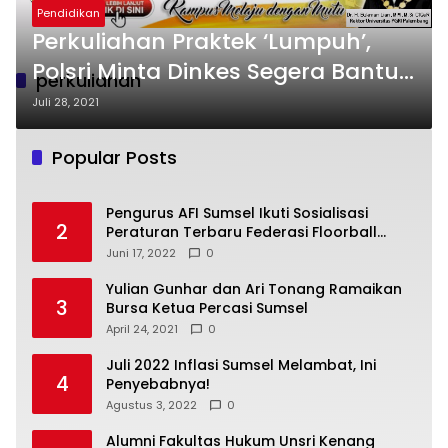
Pendidikan
Perkuliahan Praktek ‘Lumpuh’,
Polsri Minta Dinkes Segera Bantu
perkuliahan
Vaksinasi
Juli 28, 2021
Popular Posts
Pengurus AFI Sumsel Ikuti Sosialisasi
2
Peraturan Terbaru Federasi Floorball
Internasional
Juni 17, 2022
0
Yulian Gunhar dan Ari Tonang Ramaikan
3
Bursa Ketua Percasi Sumsel
April 24, 2021
0
Juli 2022 Inflasi Sumsel Melambat, Ini
4
Penyebabnya!
Agustus 3, 2022
0
Alumni Fakultas Hukum Unsri Kenang