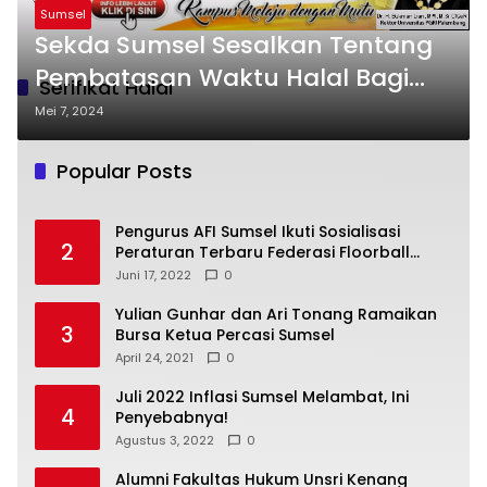
Sumsel
Sekda Sumsel Sesalkan Tentang
Pembatasan Waktu Halal Bagi
Serifikat Halal
UMKM
Mei 7, 2024
Popular Posts
Pengurus AFI Sumsel Ikuti Sosialisasi
2
Peraturan Terbaru Federasi Floorball
Internasional
Juni 17, 2022
0
Yulian Gunhar dan Ari Tonang Ramaikan
3
Bursa Ketua Percasi Sumsel
April 24, 2021
0
Juli 2022 Inflasi Sumsel Melambat, Ini
4
Penyebabnya!
Agustus 3, 2022
0
Alumni Fakultas Hukum Unsri Kenang