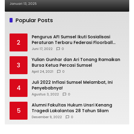
Pengembangan Karakter
Januari 13, 2025
Popular Posts
Pengurus AFI Sumsel Ikuti Sosialisasi
2
Peraturan Terbaru Federasi Floorball
Internasional
Juni 17, 2022
0
Yulian Gunhar dan Ari Tonang Ramaikan
3
Bursa Ketua Percasi Sumsel
April 24, 2021
0
Juli 2022 Inflasi Sumsel Melambat, Ini
4
Penyebabnya!
Agustus 3, 2022
0
Alumni Fakultas Hukum Unsri Kenang
5
Tragedi Lakalantas 28 Tahun Silam
Desember 9, 2022
0