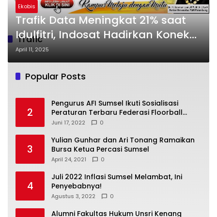
Ekobis
Trafik Data Meningkat 21% saat
Idulfitri, Indosat Hadirkan Koneksi
Trafic
Andal Tanpa Hambatan
April 11, 2025
Popular Posts
Pengurus AFI Sumsel Ikuti Sosialisasi
2
Peraturan Terbaru Federasi Floorball
Internasional
Juni 17, 2022
0
Yulian Gunhar dan Ari Tonang Ramaikan
3
Bursa Ketua Percasi Sumsel
April 24, 2021
0
Juli 2022 Inflasi Sumsel Melambat, Ini
4
Penyebabnya!
Agustus 3, 2022
0
Alumni Fakultas Hukum Unsri Kenang