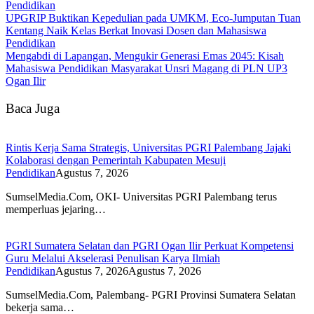
Pendidikan
UPGRIP Buktikan Kepedulian pada UMKM, Eco-Jumputan Tuan
Kentang Naik Kelas Berkat Inovasi Dosen dan Mahasiswa
Pendidikan
Mengabdi di Lapangan, Mengukir Generasi Emas 2045: Kisah
Mahasiswa Pendidikan Masyarakat Unsri Magang di PLN UP3
Ogan Ilir
Baca Juga
Rintis Kerja Sama Strategis, Universitas PGRI Palembang Jajaki
Kolaborasi dengan Pemerintah Kabupaten Mesuji
Pendidikan
Agustus 7, 2026
SumselMedia.Com, OKI- Universitas PGRI Palembang terus
memperluas jejaring…
PGRI Sumatera Selatan dan PGRI Ogan Ilir Perkuat Kompetensi
Guru Melalui Akselerasi Penulisan Karya Ilmiah
Pendidikan
Agustus 7, 2026
Agustus 7, 2026
SumselMedia.Com, Palembang- PGRI Provinsi Sumatera Selatan
bekerja sama…