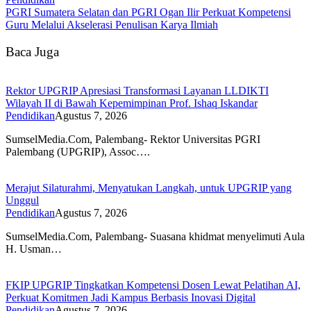
PGRI Sumatera Selatan dan PGRI Ogan Ilir Perkuat Kompetensi
Guru Melalui Akselerasi Penulisan Karya Ilmiah
Baca Juga
Rektor UPGRIP Apresiasi Transformasi Layanan LLDIKTI
Wilayah II di Bawah Kepemimpinan Prof. Ishaq Iskandar
Pendidikan
Agustus 7, 2026
SumselMedia.Com, Palembang- Rektor Universitas PGRI
Palembang (UPGRIP), Assoc….
Merajut Silaturahmi, Menyatukan Langkah, untuk UPGRIP yang
Unggul
Pendidikan
Agustus 7, 2026
SumselMedia.Com, Palembang- Suasana khidmat menyelimuti Aula
H. Usman…
FKIP UPGRIP Tingkatkan Kompetensi Dosen Lewat Pelatihan AI,
Perkuat Komitmen Jadi Kampus Berbasis Inovasi Digital
Pendidikan
Agustus 7, 2026