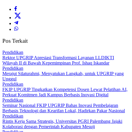
Pos Terkait
Pendidikan
Rektor UPGRIP Apresiasi Transformasi Layanan LLDIKTI
Wilayah II di Bawah Kepemimpinan Prof. Ishaq Iskandar
Pendidikan
Merajut Silaturahmi, Menyatukan Langkah, untuk UPGRIP yang
Unggul
Pendidikan
FKIP UPGRIP Tingkatkan Kompetensi Dosen Lewat Pelatihan AI,
Perkuat Komitmen Jadi Kampus Berbasis Inovasi Digital
Pendidikan
Seminar Nasional FKIP UPGRIP Bahas Inovasi Pembelajaran
Berbasis Teknologi dan Kearifan Lokal, Hadirkan Pakar Nasional
Pendidikan
Rintis Kerja Sama Strategis, Universitas PGRI Palembang Jajaki
Kolaborasi dengan Pemerintah Kabupaten Mesuji
Pendidikan