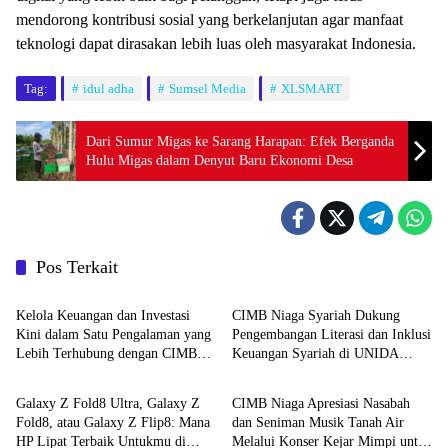
mendorong kontribusi sosial yang berkelanjutan agar manfaat
teknologi dapat dirasakan lebih luas oleh masyarakat Indonesia.
Tag:
idul adha
Sumsel Media
XLSMART
Dari Sumur Migas ke Sarang Harapan: Efek Berganda
Hulu Migas dalam Denyut Baru Ekonomi Desa
Pos Terkait
Nasional
Nasional
Kelola Keuangan dan Investasi
CIMB Niaga Syariah Dukung
Kini dalam Satu Pengalaman yang
Pengembangan Literasi dan Inklusi
Lebih Terhubung dengan CIMB
Keuangan Syariah di UNIDA
Nasional
Nasional
Niaga dan Ajaib
Gontor
Galaxy Z Fold8 Ultra, Galaxy Z
CIMB Niaga Apresiasi Nasabah
Fold8, atau Galaxy Z Flip8: Mana
dan Seniman Musik Tanah Air
HP Lipat Terbaik Untukmu di
Melalui Konser Kejar Mimpi untuk
Nasional
Nasional