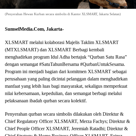
(Penyerahan Hewan Kurban secara simbolis di Kantor XLSMART, Jakarta Selatan)
SumselMedia.Com, Jakarta-
XLSMART melalui kolaborasi Majelis Taklim XLSMART
(MTXLSMART) dan XLSMART Berbagi kembali
menghadirkan program Idul Adha bertajuk “Qurban Satu Rasa”
dengan semangat #SatuTahunBersama #QurbanUntukSesama.
Program ini menjadi bagian dari komitmen XLSMART sebagai
perusahaan yang paling dicintai pelanggan dalam menghadirkan
manfaat yang lebih luas bagi masyarakat, sekaligus memperkuat
nilai kebersamaan, kepedulian, dan semangat berbagi melalui
pelaksanaan ibadah qurban secara kolektif.
Penyerahan qurban secara simbolis dilakukan oleh Direktur &
Chief Regulatory Officer XLSMART, Merza Fachys; Direktur &
Chief People Officer XLSMART, Jeremiah Ratadhi; Direktur &
Chief Strategy & Home Business Officer XLSMART, Feiruz