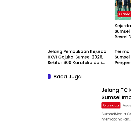
TC Mandiri di Daerah
Olahr
Kejurda
Sumsel 
Resmi D
Olahraga
Olahr
Bukit 
Umum
Jelang Pembukaan Kejurda
Terima 
XXVI Gojukai Sumsel 2026,
Sumsel
Sekitar 600 Karateka dari
Pengem
Berbagai Dojo Padati
Disabili
Tanjung Enim
Baca Juga
Jelang TC 
Sumsel Imb
Olahraga
Agus
SumselMedia.Co
mematangkan…