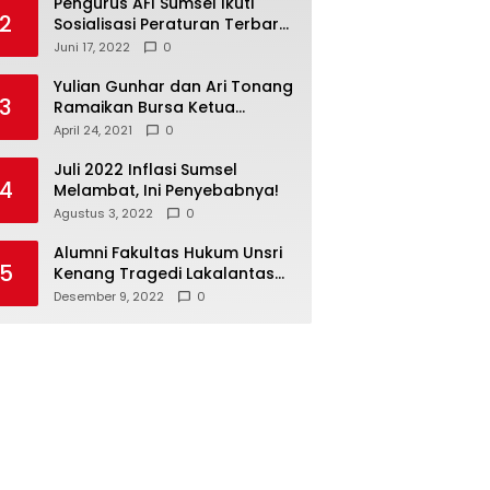
Pengurus AFI Sumsel Ikuti
2
Sosialisasi Peraturan Terbaru
Federasi Floorball
Juni 17, 2022
0
Internasional
Yulian Gunhar dan Ari Tonang
3
Ramaikan Bursa Ketua
Percasi Sumsel
April 24, 2021
0
Juli 2022 Inflasi Sumsel
4
Melambat, Ini Penyebabnya!
Agustus 3, 2022
0
Alumni Fakultas Hukum Unsri
5
Kenang Tragedi Lakalantas
28 Tahun Silam
Desember 9, 2022
0