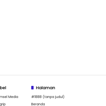
bel
Halaman
msel Media
#1888 (tanpa judul)
grip
Beranda