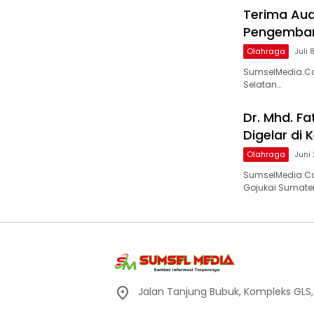
Terima Aud
Pengembang
Olahraga
Juli 
SumselMedia.Co
Selatan…
Dr. Mhd. Fa
Digelar di 
Olahraga
Juni
SumselMedia.Co
Gojukai Sumate
Jalan Tanjung Bubuk, Kompleks GLS