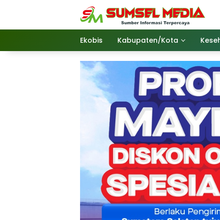
Langsung
ke
konten
Ekobis
Kabupaten/Kota
Kese