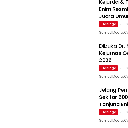
Kejurda & 
Enim Resmi
Juara Um
Olahraga
Juli 
SumselMedia.Com
Dibuka Dr. 
Kejurnas Go
2026
Olahraga
Juli 
SumselMedia.C
Jelang Pem
Sekitar 60
Tanjung En
Olahraga
Juli 
SumselMedia.Co