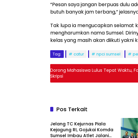
“Pesan saya jangan berpuas dulu ada p
butuh banyak jam terbang,” jelasnya
Tak lupa ia mengucapkan selamat k
mengharumkan nama Sumsel. Dirinya
kelas yang masih akan diikuti yakni ke
Tag:
catur
npci sumsel
pe
Dorong Mahasiswa Lulus Tepat Waktu, Fa
Skripsi
Pos Terkait
Olahraga
Jelang TC Kejurnas Piala
Kejagung RI, Gojukai Komda
Sumsel Imbau Atlet Jalani