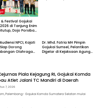
Kejagung RI di Kejurda
Sumsel 2026
aga
 & Festival Gojukai
2026 di Tanjung Enim
itutup, Dojo Porsiba
aga
Olahraga
Asam Sabet Juara
Audiensi NPCI, Kajati
Dr. Mhd. Fatria MH Pimpin
 Siap Dorong
Gojukai Sumsel, Pelantikan
bangan Olahraga
Digelar di Kejaksaan Agung
tas
RI
Kejurnas Piala Kejagung RI, Gojukai Komda
au Atlet Jalani TC Mandiri di Daerah
tus 7, 2026
m, Palembang- Gojukai Komda Sumatera Selatan mulai