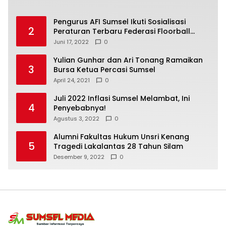
Pengurus AFI Sumsel Ikuti Sosialisasi
2
Peraturan Terbaru Federasi Floorball
Internasional
Juni 17, 2022
0
Yulian Gunhar dan Ari Tonang Ramaikan
3
Bursa Ketua Percasi Sumsel
April 24, 2021
0
Juli 2022 Inflasi Sumsel Melambat, Ini
4
Penyebabnya!
Agustus 3, 2022
0
Alumni Fakultas Hukum Unsri Kenang
5
Tragedi Lakalantas 28 Tahun Silam
Desember 9, 2022
0