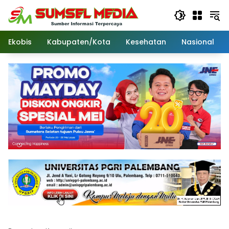
Langsung
ke
konten
Ekobis
Kabupaten/Kota
Kesehatan
Nasional