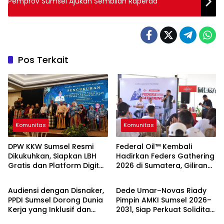
Pemprov Sumsel Ajukan Sembilan Raperda
Pos Terkait
Komunitas
Komunitas
DPW KKW Sumsel Resmi
Federal Oil™️ Kembali
Dikukuhkan, Siapkan LBH
Hadirkan Feders Gathering
Gratis dan Platform Digital
2026 di Sumatera, Giliran
Komunitas
Komunitas
untuk Perkuat Solidaritas
Palembang Jadi Tuan
Perantau Wajo
Rumah
Audiensi dengan Disnaker,
Dede Umar–Novas Riady
PPDI Sumsel Dorong Dunia
Pimpin AMKI Sumsel 2026–
Kerja yang Inklusif dan
2031, Siap Perkuat Soliditas
Komunitas
Komunitas
Ramah Disabilitas
Media Konvergensi