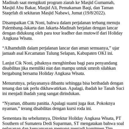
Madinah saat mengikuti program ziarah ke Masjid Gumamah,
Masjid Abu Bakar, Masjid Ali, Pemakaman Baqi, dan Taman
Staqefah di sekitaran Masjid Nabawi, Jumat (19/8/2022).
Disampaikan Cik Noni, bahwa dalam perjalanan terbang menuju
Palembang-Jakarta dan Jakarta-Madinah berjalan dengan lancar
dengan didukung oleh para tour leadher dan mutowif dari Holiday
Angkasa Wisata.
“Alhamdulih dalam perjalanan lancar dan aman semuanya,” ujar
jamaah asal Kecamatan Tulung Selapan, Kabupaten OKI ini.
Lanjut Cik Noni, pihaknya menghimbau bagi para penyandang
disabilitas jika memiliki niat dan mampu untuk umroh silahkan
bergabung bersama Holiday Angkasa Wisata.
Menurutnya, pelayananya dibantu sehingga bisa beribadah dengan
tenang dan tak perlu dikhawatirkan. Apalagi, ibadah ke Tanah Suci
ini menjadi ibadah yang sangat dirindukan.
“Nyaman, dibantu panitia. Apalagi suami juga ikut. Pokoknya
nyaman,” terang disabilitas dengan kursi roda ini.
Sementara itu sebelumnya, Direktur Holiday Angkasa Wisata, PT
Southern of Sumatera Dedi Suparman, ST mengatakan bahwa soal
pelayanan dan kenyamanan memang menjadi komitmen Tim