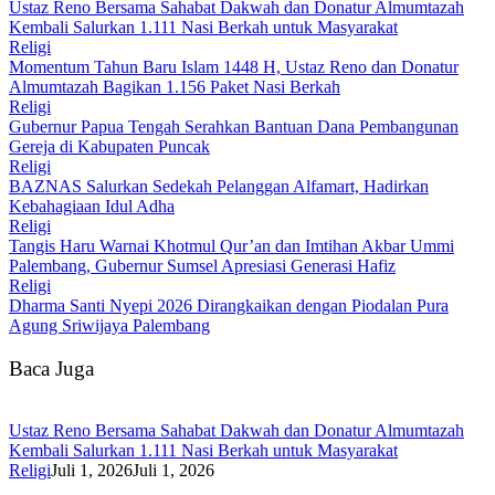
Ustaz Reno Bersama Sahabat Dakwah dan Donatur Almumtazah
Kembali Salurkan 1.111 Nasi Berkah untuk Masyarakat
Religi
Momentum Tahun Baru Islam 1448 H, Ustaz Reno dan Donatur
Almumtazah Bagikan 1.156 Paket Nasi Berkah
Religi
Gubernur Papua Tengah Serahkan Bantuan Dana Pembangunan
Gereja di Kabupaten Puncak
Religi
BAZNAS Salurkan Sedekah Pelanggan Alfamart, Hadirkan
Kebahagiaan Idul Adha
Religi
Tangis Haru Warnai Khotmul Qur’an dan Imtihan Akbar Ummi
Palembang, Gubernur Sumsel Apresiasi Generasi Hafiz
Religi
Dharma Santi Nyepi 2026 Dirangkaikan dengan Piodalan Pura
Agung Sriwijaya Palembang
Baca Juga
Ustaz Reno Bersama Sahabat Dakwah dan Donatur Almumtazah
Kembali Salurkan 1.111 Nasi Berkah untuk Masyarakat
Religi
Juli 1, 2026
Juli 1, 2026