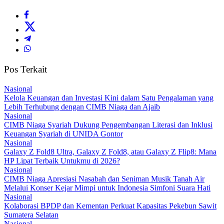
Pos Terkait
Nasional
Kelola Keuangan dan Investasi Kini dalam Satu Pengalaman yang
Lebih Terhubung dengan CIMB Niaga dan Ajaib
Nasional
CIMB Niaga Syariah Dukung Pengembangan Literasi dan Inklusi
Keuangan Syariah di UNIDA Gontor
Nasional
Galaxy Z Fold8 Ultra, Galaxy Z Fold8, atau Galaxy Z Flip8: Mana
HP Lipat Terbaik Untukmu di 2026?
Nasional
CIMB Niaga Apresiasi Nasabah dan Seniman Musik Tanah Air
Melalui Konser Kejar Mimpi untuk Indonesia Simfoni Suara Hati
Nasional
Kolaborasi BPDP dan Kementan Perkuat Kapasitas Pekebun Sawit
Sumatera Selatan
Nasional