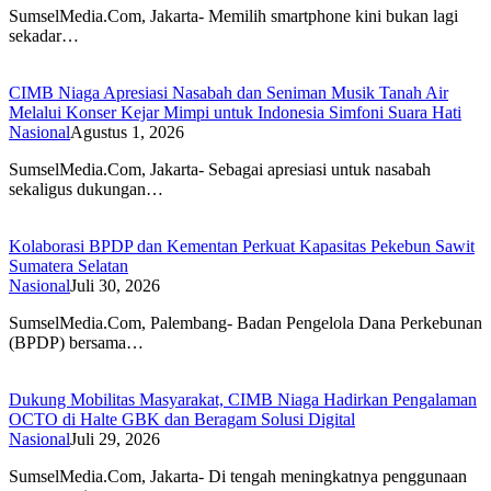
SumselMedia.Com, Jakarta- Memilih smartphone kini bukan lagi
sekadar…
CIMB Niaga Apresiasi Nasabah dan Seniman Musik Tanah Air
Melalui Konser Kejar Mimpi untuk Indonesia Simfoni Suara Hati
Nasional
Agustus 1, 2026
SumselMedia.Com, Jakarta- Sebagai apresiasi untuk nasabah
sekaligus dukungan…
Kolaborasi BPDP dan Kementan Perkuat Kapasitas Pekebun Sawit
Sumatera Selatan
Nasional
Juli 30, 2026
SumselMedia.Com, Palembang- Badan Pengelola Dana Perkebunan
(BPDP) bersama…
Dukung Mobilitas Masyarakat, CIMB Niaga Hadirkan Pengalaman
OCTO di Halte GBK dan Beragam Solusi Digital
Nasional
Juli 29, 2026
SumselMedia.Com, Jakarta- Di tengah meningkatnya penggunaan