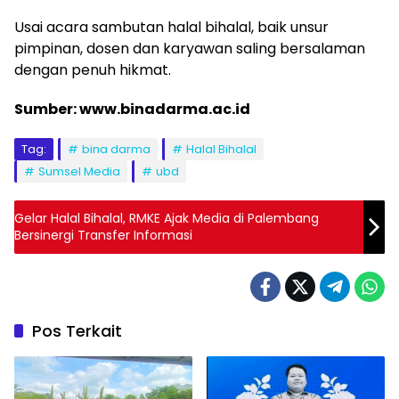
Usai acara sambutan halal bihalal, baik unsur
pimpinan, dosen dan karyawan saling bersalaman
dengan penuh hikmat.
Sumber: www.binadarma.ac.id
Tag:
bina darma
Halal Bihalal
Sumsel Media
ubd
Gelar Halal Bihalal, RMKE Ajak Media di Palembang
Bersinergi Transfer Informasi
Pos Terkait