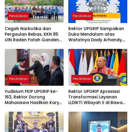
Pendidikan
Pendidikan
Cegah Narkotika dan
Rektor UPGRIP Sampaikan
Pergaulan Bebas, KKN 85
Duka Mendalam atas
UIN Raden Fatah Gandeng
Wafatnya Dady Arhandy,
Polsek Cambai Edukasi
Sosok dari Biro Hukum dan
Pelajar SMPN 6 Prabumulih
Ortala Kemendiktisaintek
RI
Pendidikan
Pendidikan
Yudisium FKIP UPGRIP ke-
Rektor UPGRIP Apresiasi
163, Rektor Dorong
Transformasi Layanan
Mahasiswa Hasilkan Karya
LLDIKTI Wilayah II di Bawah
Nyata lewat Prototipe dan
Kepemimpinan Prof. Ishaq
Proyek
Iskandar