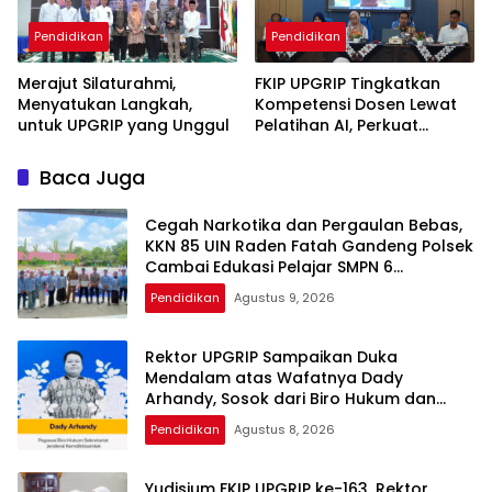
Pendidikan
Pendidikan
Merajut Silaturahmi,
FKIP UPGRIP Tingkatkan
Menyatukan Langkah,
Kompetensi Dosen Lewat
untuk UPGRIP yang Unggul
Pelatihan AI, Perkuat
Komitmen Jadi Kampus
Berbasis Inovasi Digital
Baca Juga
Cegah Narkotika dan Pergaulan Bebas,
KKN 85 UIN Raden Fatah Gandeng Polsek
Cambai Edukasi Pelajar SMPN 6
Prabumulih
Pendidikan
Agustus 9, 2026
Rektor UPGRIP Sampaikan Duka
Mendalam atas Wafatnya Dady
Arhandy, Sosok dari Biro Hukum dan
Ortala Kemendiktisaintek RI
Pendidikan
Agustus 8, 2026
Yudisium FKIP UPGRIP ke-163, Rektor