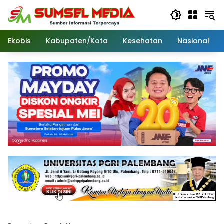
Langsung
ke
konten
Ekobis
Kabupaten/Kota
Kesehatan
Nasional