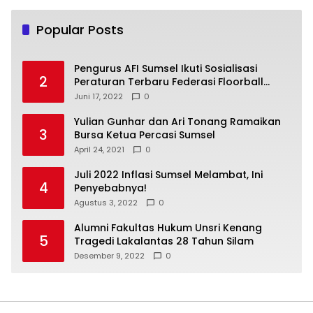
Popular Posts
Pengurus AFI Sumsel Ikuti Sosialisasi
2
Peraturan Terbaru Federasi Floorball
Internasional
Juni 17, 2022
0
Yulian Gunhar dan Ari Tonang Ramaikan
3
Bursa Ketua Percasi Sumsel
April 24, 2021
0
Juli 2022 Inflasi Sumsel Melambat, Ini
4
Penyebabnya!
Agustus 3, 2022
0
Alumni Fakultas Hukum Unsri Kenang
5
Tragedi Lakalantas 28 Tahun Silam
Desember 9, 2022
0