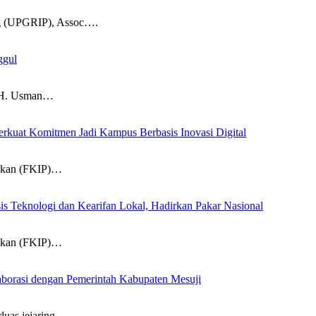
g (UPGRIP), Assoc….
ggul
a H. Usman…
kuat Komitmen Jadi Kampus Berbasis Inovasi Digital
dikan (FKIP)…
s Teknologi dan Kearifan Lokal, Hadirkan Pakar Nasional
dikan (FKIP)…
laborasi dengan Pemerintah Kabupaten Mesuji
luas jejaring…