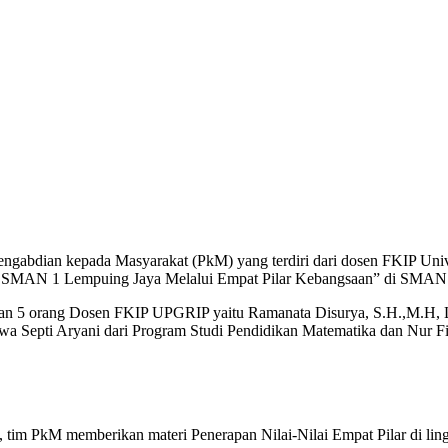
ngabdian kepada Masyarakat (PkM) yang terdiri dari dosen FKIP Univ
 SMAN 1 Lempuing Jaya Melalui Empat Pilar Kebangsaan” di SMAN 1
kan 5 orang Dosen FKIP UPGRIP yaitu Ramanata Disurya, S.H.,M.H, L
swa Septi Aryani dari Program Studi Pendidikan Matematika dan Nur F
tim PkM memberikan materi Penerapan Nilai-Nilai Empat Pilar di lingk