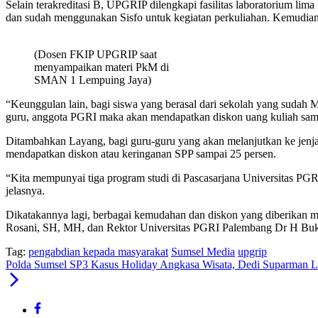
Selain terakreditasi B, UPGRIP dilengkapi fasilitas laboratorium li
dan sudah menggunakan Sisfo untuk kegiatan perkuliahan. Kemudian, 
(Dosen FKIP UPGRIP saat
menyampaikan materi PkM di
SMAN 1 Lempuing Jaya)
“Keunggulan lain, bagi siswa yang berasal dari sekolah yang sudah
guru, anggota PGRI maka akan mendapatkan diskon uang kuliah samp
Ditambahkan Layang, bagi guru-guru yang akan melanjutkan ke jen
mendapatkan diskon atau keringanan SPP sampai 25 persen.
“Kita mempunyai tiga program studi di Pascasarjana Universitas PG
jelasnya.
Dikatakannya lagi, berbagai kemudahan dan diskon yang diberika
Rosani, SH, MH, dan Rektor Universitas PGRI Palembang Dr H B
Tag:
pengabdian kepada masyarakat
Sumsel Media
upgrip
Polda Sumsel SP3 Kasus Holiday Angkasa Wisata, Dedi Suparman La