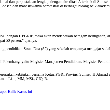
ma lantai dan perpustakaan lengkap dengan akreditasi A terbaik di Sums
dosen dan mahasiswanya berprestasi di berbagai bidang baik akademik,
 MoU dengan UPGRIP, maka akan mendapatkan beragam keringanan, anta
ai 50 persen,” ujarnya.
jang pendidikan Strata Dua (S2) yang sekolah tempatnya mengajar s
RI Palembang, yaitu Magister Manajemen Pendidikan, Magister Pendidi
n merupakan kebijakan bersama Ketua PGRI Provinsi Sumsel, H Ahma
ukman Lian, MM, MSi., CIQaR.
por Balik Kasus Ini