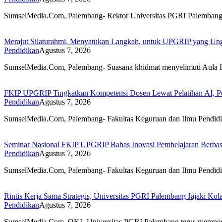
SumselMedia.Com, Palembang- Rektor Universitas PGRI Palemban
Merajut Silaturahmi, Menyatukan Langkah, untuk UPGRIP yang Un
Pendidikan
Agustus 7, 2026
SumselMedia.Com, Palembang- Suasana khidmat menyelimuti Aul
FKIP UPGRIP Tingkatkan Kompetensi Dosen Lewat Pelatihan AI, Per
Pendidikan
Agustus 7, 2026
SumselMedia.Com, Palembang- Fakultas Keguruan dan Ilmu Pendi
Seminar Nasional FKIP UPGRIP Bahas Inovasi Pembelajaran Berbasi
Pendidikan
Agustus 7, 2026
SumselMedia.Com, Palembang- Fakultas Keguruan dan Ilmu Pendi
Rintis Kerja Sama Strategis, Universitas PGRI Palembang Jajaki Ko
Pendidikan
Agustus 7, 2026
SumselMedia.Com, OKI- Universitas PGRI Palembang terus memper