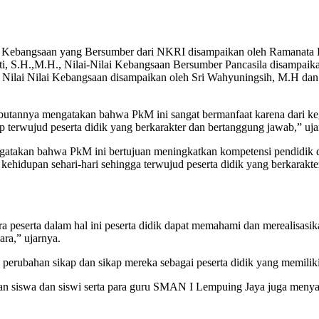
ilai Kebangsaan yang Bersumber dari NKRI disampaikan oleh Ramanat
ti, S.H.,M.H., Nilai-Nilai Kebangsaan Bersumber Pancasila disampai
ilai Nilai Kebangsaan disampaikan oleh Sri Wahyuningsih, M.H dan
annya mengatakan bahwa PkM ini sangat bermanfaat karena dari kegia
p terwujud peserta didik yang berkarakter dan bertanggung jawab,” uj
atakan bahwa PkM ini bertujuan meningkatkan kompetensi pendidik dan
ehidupan sehari-hari sehingga terwujud peserta didik yang berkarakt
para peserta dalam hal ini peserta didik dapat memahami dan merealisa
ra,” ujarnya.
perubahan sikap dan sikap mereka sebagai peserta didik yang memilik
n siswa dan siswi serta para guru SMAN I Lempuing Jaya juga meny