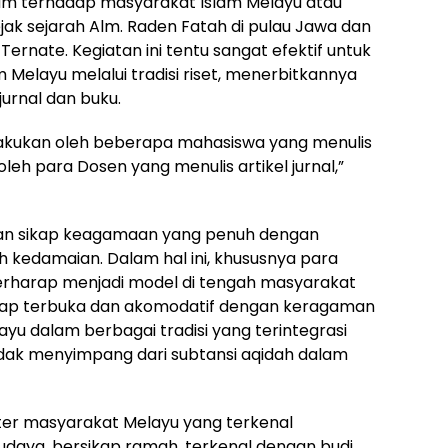
lam terhadap masyarakat Islam Melayu atau
ejak sejarah Alm. Raden Fatah di pulau Jawa dan
Ternate. Kegiatan ini tentu sangat efektif untuk
Melayu melalui tradisi riset, menerbitkannya
jurnal dan buku.
dilakukan oleh beberapa mahasiswa yang menulis
a oleh para Dosen yang menulis artikel jurnal,”
an sikap keagamaan yang penuh dengan
 kedamaian. Dalam hal ini, khususnya para
 berharap menjadi model di tengah masyarakat
kap terbuka dan akomodatif dengan keragaman
yu dalam berbagai tradisi yang terintegrasi
 tidak menyimpang dari subtansi aqidah dalam
ter masyarakat Melayu yang terkenal
budaya, bersikap ramah, terkenal dengan budi