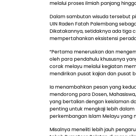
melalui proses ilmiah panjang hingga
Dalam sambutan wisuda tersebut 
UIN Raden Fatah Palembang sebagai
Dikatakannya, setidaknya ada tiga c
mempertahankan eksistensi perada
“Pertama meneruskan dan mengemban
oleh para pendahulu khususnya yang
corak melayu melalui kegiatan memb
mendirikan pusat kajian dan pusat be
Ia menambahkan pesan yang kedua
mendorong para Dosen, Mahasiswa, 
yang bertalian dengan keislaman da
penting untuk mengkaji lebih dalam 
perkembangan Islam Melayu yang m
Misalnya meneliti lebih jauh penga