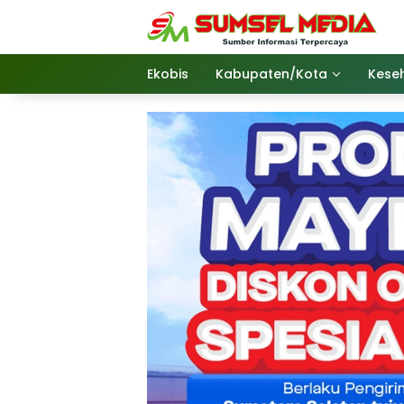
Langsung
ke
konten
Ekobis
Kabupaten/Kota
Kese