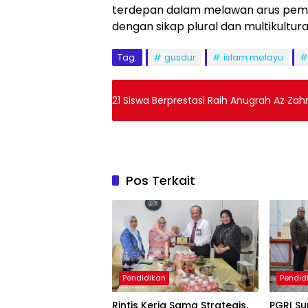
terdepan dalam melawan arus pe
dengan sikap plural dan multikultura
Tag:
gusdur
islam melayu
21 Siswa Berprestasi Raih Anugrah Az Zah
Pos Terkait
Pendidikan
Pendid
Rintis Kerja Sama Strategis,
PGRI S