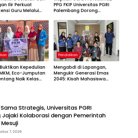
an Ilir Perkuat
PPG FKIP Universitas PGRI
nsi Guru Melalui
Palembang Dorong
asi Penulisan Karya
Mahasiswa Publikasi Artikel
Ilmiah
ikan
Pendidikan
Buktikan Kepedulian
Mengabdi di Lapangan,
MKM, Eco-Jumputan
Mengukir Generasi Emas
ntang Naik Kelas
2045: Kisah Mahasiswa
Inovasi Dosen dan
Pendidikan Masyarakat Unsri
swa
Magang di PLN UP3 Ogan Ilir
a Sama Strategis, Universitas PGRI
Jajaki Kolaborasi dengan Pemerintah
Mesuji
stus 7, 2026