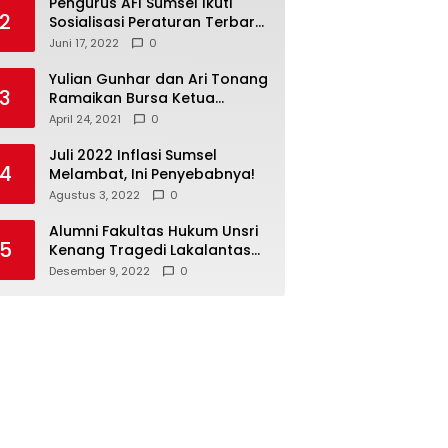
Pengurus AFI Sumsel Ikuti
2
Sosialisasi Peraturan Terbaru
Federasi Floorball
Juni 17, 2022
0
Internasional
Yulian Gunhar dan Ari Tonang
3
Ramaikan Bursa Ketua
Percasi Sumsel
April 24, 2021
0
Juli 2022 Inflasi Sumsel
4
Melambat, Ini Penyebabnya!
Agustus 3, 2022
0
Alumni Fakultas Hukum Unsri
5
Kenang Tragedi Lakalantas
28 Tahun Silam
Desember 9, 2022
0