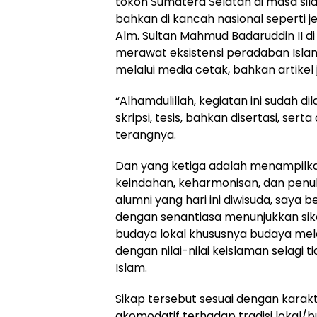
tokoh Sumatera Selatan di masa si
bahkan di kancah nasional seperti j
Alm. Sultan Mahmud Badaruddin II di 
merawat eksistensi peradaban Islam 
melalui media cetak, bahkan artikel 
“Alhamdulillah, kegiatan ini sudah 
skripsi, tesis, bahkan disertasi, sert
terangnya.
Dan yang ketiga adalah menampilk
keindahan, keharmonisan, dan penuh
alumni yang hari ini diwisuda, saya
dengan senantiasa menunjukkan si
budaya lokal khususnya budaya mela
dengan nilai-nilai keislaman selagi
Islam.
Sikap tersebut sesuai dengan karak
akomodatif terhadap tradisi lokal/