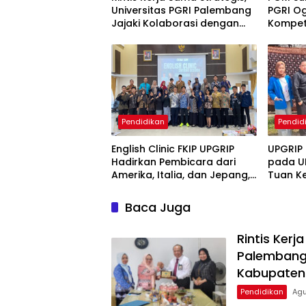
Universitas PGRI Palembang
PGRI Og
Jajaki Kolaborasi dengan
Kompete
Pemerintah Kabupaten
Akseler
Mesuji
Ilmiah
Pendidikan
Pendid
English Clinic FKIP UPGRIP
UPGRIP 
Hadirkan Pembicara dari
pada U
Amerika, Italia, dan Jepang,
Tuan Ke
Perkuat Wawasan Global
Berkat 
Mahasiswa
Mahasi
Baca Juga
Rintis Kerj
Palembang 
Kabupaten 
Pendidikan
Agu