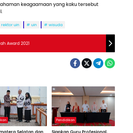
mahaman keagaamaan yang kaku tersebut
l.
rektor uin
uin
wisuda
rah Award 2021
ikan
Pendidikan
umatera Selatan dan
Siapkan Guru Profesional,