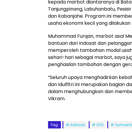
kepada marbot diantaranya di Bata
Tanjungpinang, Labuhanbatu, Pesisi
dan Kabanjahe. Program ini membe
usaha ekonomi kecil yang dilakukan 
Muhammad Furqan, marbot asal Me
bantuan dari Indosat dan pelanggan
memperoleh tambahan modal usaha se
sehari-hari sebagai marbot, saya 
penghasilan tambahan dengan gerob
“Seluruh upaya menghadirkan keb
dan Idulfitri ini merupakan bagian 
dalam menghubungkan dan memberd
Vikram.
Tag:
Indosat
IOH
Sumsel 