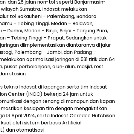
an, dan 28 jalan non-tol seperti Banjarmasin-
 wilayah Sumatra, Indosat melakukan
 jalur tol Bakauheni – Palembang, Bandara
amu – Tebing Tinggi, Medan – Belawan,
 Dumai, Medan – Binjai, Binjai – Tanjung Pura,
n – Tebing Tinggi – Prapat. Sedangkan untuk
i jaringan diimplementasikan diantaranya di jalur
stagi, Palembang – Jambi, dan Padang –
a melakukan optimalisasi jaringan di 531 titik dan 64
ta, pusat perbelanjaan, alun-alun, masjid, rest
dan stasiun.
s teknis Indosat di lapangan serta tim Indosat
on Center (INOC) bekerja 24 jam untuk
omunikasi dengan tenang di manapun dan kapan
 memastikan kesiapan tim dengan mengaktifkan
 13 April 2024, serta Indosat Ooredoo Hutchison
uat oleh sistem berbasis Artificial
L) dan otomatisasi.