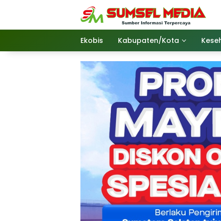
Langsung
ke
konten
Ekobis
Kabupaten/Kota
Kese