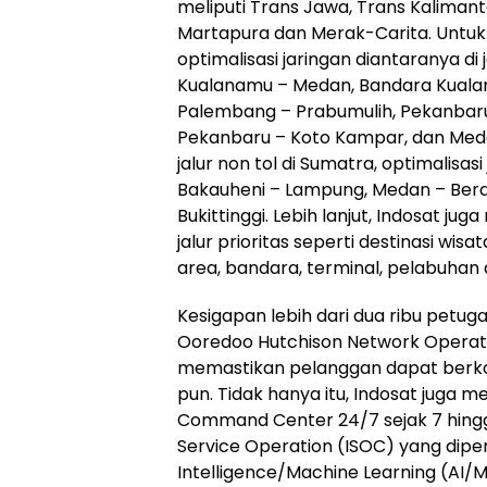
meliputi Trans Jawa, Trans Kalimant
Martapura dan Merak-Carita. Untuk
optimalisasi jaringan diantaranya di
Kualanamu – Medan, Bandara Kualan
Palembang – Prabumulih, Pekanbaru –
Pekanbaru – Koto Kampar, dan Meda
jalur non tol di Sumatra, optimalisas
Bakauheni – Lampung, Medan – Bera
Bukittinggi. Lebih lanjut, Indosat jug
jalur prioritas seperti destinasi wisa
area, bandara, terminal, pelabuhan 
Kesigapan lebih dari dua ribu petuga
Ooredoo Hutchison Network Operati
memastikan pelanggan dapat berk
pun. Tidak hanya itu, Indosat juga
Command Center 24/7 sejak 7 hingga
Service Operation (ISOC) yang diperk
Intelligence/Machine Learning (AI/M