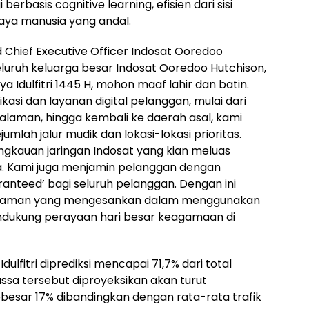
 berbasis cognitive learning, efisien dari sisi
aya manusia yang andal.
d Chief Executive Officer Indosat Ooredoo
eluruh keluarga besar Indosat Ooredoo Hutchison,
Idulfitri 1445 H, mohon maaf lahir dan batin.
si dan layanan digital pelanggan, mulai dari
halaman, hingga kembali ke daerah asal, kami
umlah jalur mudik dan lokasi-lokasi prioritas.
jangkauan jaringan Indosat yang kian meluas
a. Kami juga menjamin pelanggan dengan
anteed’ bagi seluruh pelanggan. Dengan ini
alaman yang mengesankan dalam menggunakan
ndukung perayaan hari besar keagamaan di
dulfitri diprediksi mencapai 71,7% dari total
sa tersebut diproyeksikan akan turut
ebesar 17% dibandingkan dengan rata-rata trafik