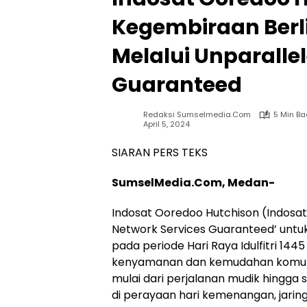
Kegembiraan Berli
Melalui Unparalle
Guaranteed
Redaksi Sumselmedia.com
5 Min B
April 5, 2024
SIARAN PERS TEKS
SumselMedia.Com, Medan-
Indosat Ooredoo Hutchison (Indos
Network Services Guaranteed’ untu
pada periode Hari Raya Idulfitri 144
kenyamanan dan kemudahan komuni
mulai dari perjalanan mudik hingga 
di perayaan hari kemenangan, jaring