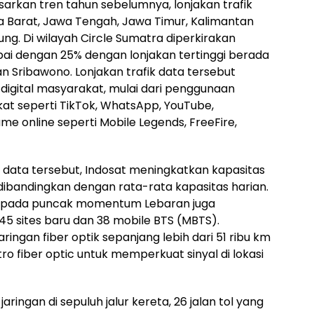
sarkan tren tahun sebelumnya, lonjakan trafik
wa Barat, Jawa Tengah, Jawa Timur, Kalimantan
ung. Di wilayah Circle Sumatra diperkirakan
mpai dengan 25% dengan lonjakan tertinggi berada
n Sribawono. Lonjakan trafik data tersebut
 digital masyarakat, mulai dari penggunaan
gkat seperti TikTok, WhatsApp, YouTube,
e online seperti Mobile Legends, FreeFire,
k data tersebut, Indosat meningkatkan kapasitas
 dibandingkan dengan rata-rata kapasitas harian.
data pada puncak momentum Lebaran juga
45 sites baru dan 38 mobile BTS (MBTS).
ringan fiber optik sepanjang lebih dari 51 ribu km
ro fiber optic untuk memperkuat sinyal di lokasi
aringan di sepuluh jalur kereta, 26 jalan tol yang