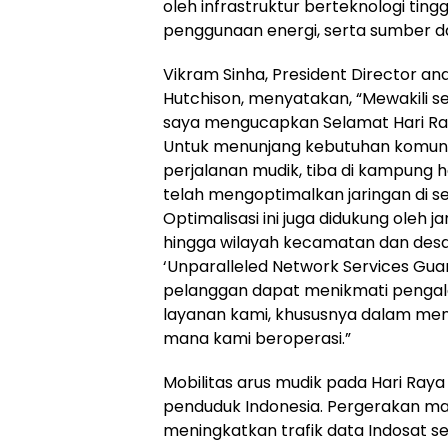
oleh infrastruktur berteknologi tinggi
penggunaan energi, serta sumber d
Vikram Sinha, President Director an
Hutchison, menyatakan, “Mewakili s
saya mengucapkan Selamat Hari Raya 
Untuk menunjang kebutuhan komunika
perjalanan mudik, tiba di kampung 
telah mengoptimalkan jaringan di sej
Optimalisasi ini juga didukung oleh 
hingga wilayah kecamatan dan des
‘Unparalleled Network Services Guar
pelanggan dapat menikmati peng
layanan kami, khususnya dalam me
mana kami beroperasi.”
Mobilitas arus mudik pada Hari Raya I
penduduk Indonesia. Pergerakan mas
meningkatkan trafik data Indosat s