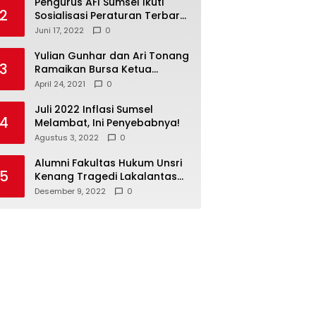
Pengurus AFI Sumsel Ikuti
2
Sosialisasi Peraturan Terbaru
Federasi Floorball
Juni 17, 2022
0
Internasional
Yulian Gunhar dan Ari Tonang
3
Ramaikan Bursa Ketua
Percasi Sumsel
April 24, 2021
0
Juli 2022 Inflasi Sumsel
4
Melambat, Ini Penyebabnya!
Agustus 3, 2022
0
Alumni Fakultas Hukum Unsri
5
Kenang Tragedi Lakalantas
28 Tahun Silam
Desember 9, 2022
0