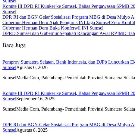
Sumsel
Komite III DPD RI Kunker ke Sumsel, Bahas Pengawasan SPMB 2
Sumsel
DPR RI dan BGN Gelar Sosialisasi Program MBG di Desa Mulyo A
Gubernur Herman Deru Ajak Pengurus INI Jaga Sumsel Zero Konfli
Gubernur Herman Deru Buka Konferwil INI Sumsel
DPRD Sumsel dan Gubernur Sepakati Rancangan Awal RPJMD Tahu
Baca Juga
Pemprov Sumatera Selatan, Bank Indonesia, dan DJPb Luncurkan E
Sumsel
Agustus 6, 2026
SumselMedia.Com, Palembang- Pemerintah Provinsi Sumatera Sela
Komite III DPD RI Kunker ke Sumsel, Bahas Pengawasan SPMB 2
Sumsel
September 16, 2025
SumselMedia.Com, Palembang- Pemerintah Provinsi Sumatera Sela
DPR RI dan BGN Gelar Sosialisasi Program MBG di Desa Mulyo A
Sumsel
Agustus 8, 2025