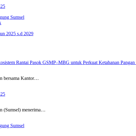
025
gung Sumsel
k
n 2025 s.d 2029
kosistem Rantai Pasok GSMP–MBG untuk Perkuat Ketahanan Pangan da
tan bersama Kantor…
025
tan (Sumsel) menerima…
gung Sumsel