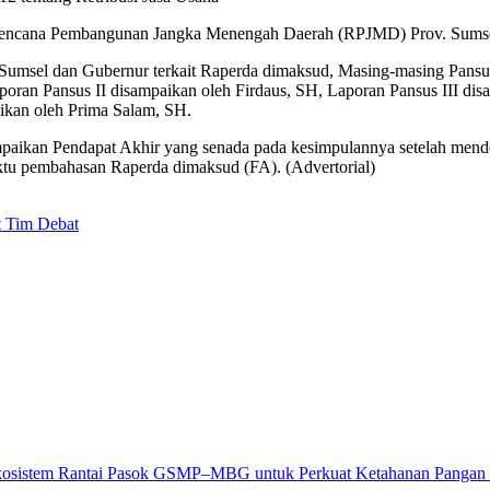
ng Rencana Pembangunan Jangka Menengah Daerah (RPJMD) Prov. Sums
msel dan Gubernur terkait Raperda dimaksud, Masing-masing Pansus
oran Pansus II disampaikan oleh Firdaus, SH, Laporan Pansus III dis
aikan oleh Prima Salam, SH.
aikan Pendapat Akhir yang senada pada kesimpulannya setelah mende
tu pembahasan Raperda dimaksud (FA). (Advertorial)
 Tim Debat
kosistem Rantai Pasok GSMP–MBG untuk Perkuat Ketahanan Pangan da