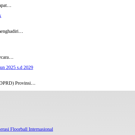
dapat…
k
menghadiri…
secara…
n 2025 s.d 2029
(DPRD) Provinsi…
rasi Floorball Internasional