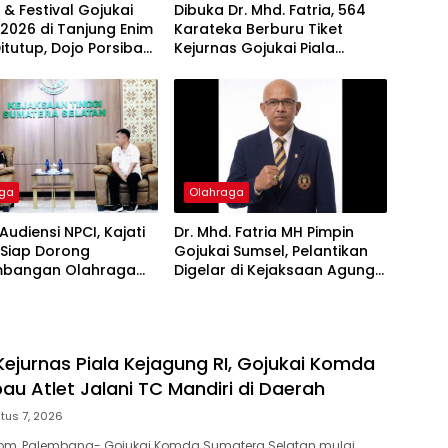
 & Festival Gojukai
Dibuka Dr. Mhd. Fatria, 564
2026 di Tanjung Enim
Karateka Berburu Tiket
itutup, Dojo Porsiba
Kejurnas Gojukai Piala
Asam Sabet Juara
Kejagung RI di Kejurda
Sumsel 2026
aga
Olahraga
Audiensi NPCI, Kajati
Dr. Mhd. Fatria MH Pimpin
 Siap Dorong
Gojukai Sumsel, Pelantikan
bangan Olahraga
Digelar di Kejaksaan Agung
tas
RI
Kejurnas Piala Kejagung RI, Gojukai Komda
au Atlet Jalani TC Mandiri di Daerah
tus 7, 2026
m, Palembang- Gojukai Komda Sumatera Selatan mulai