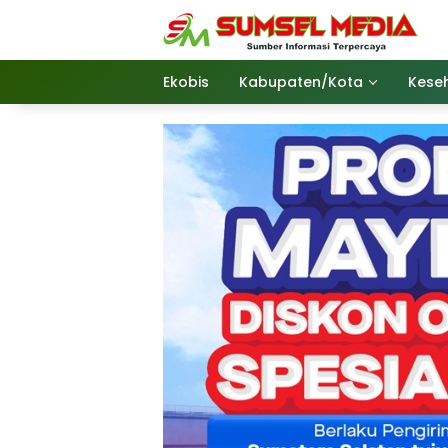
Langsung
ke
konten
Ekobis
Kabupaten/Kota
Kese