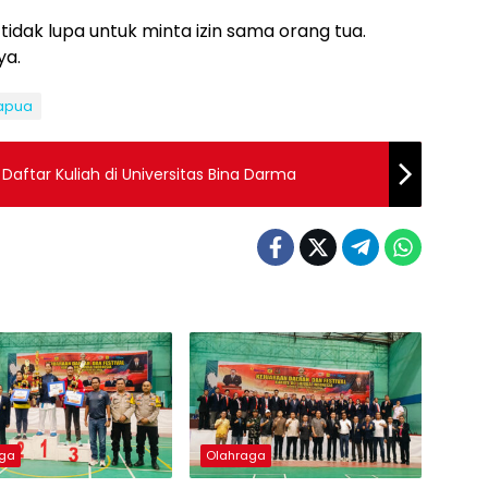
idak lupa untuk minta izin sama orang tua.
ya.
apua
aftar Kuliah di Universitas Bina Darma
aga
Olahraga