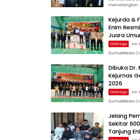
mematangkan…
Kejurda & 
Enim Resmi
Juara Um
Olahraga
Juli 
SumselMedia.Com
Dibuka Dr. 
Kejurnas Go
2026
Olahraga
Juli 
SumselMedia.C
Jelang Pem
Sekitar 60
Tanjung En