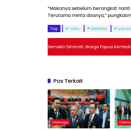
“Makanya sebelum berangkat nanti t
Terutama minta doanya,” pungkasn
Tag:
catur
pelatda
pon p
Semakin Diminati, Warga Papua Kembali D
Pos Terkait
Olahraga
Olahr