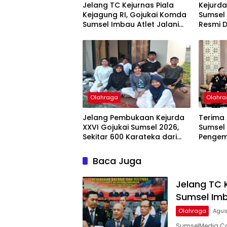
Jelang TC Kejurnas Piala
Kejurda
Kejagung RI, Gojukai Komda
Sumsel 
Sumsel Imbau Atlet Jalani
Resmi D
TC Mandiri di Daerah
Bukit 
Umum
Olahraga
Olahr
Jelang Pembukaan Kejurda
Terima 
XXVI Gojukai Sumsel 2026,
Sumsel
Sekitar 600 Karateka dari
Pengem
Berbagai Dojo Padati
Disabili
Tanjung Enim
Baca Juga
Jelang TC 
Sumsel Imb
Olahraga
Agus
SumselMedia.Co