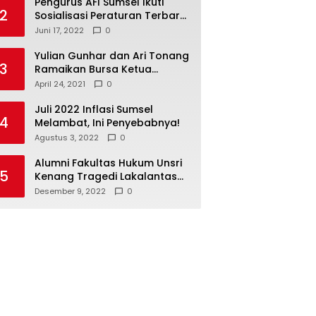
Pengurus AFI Sumsel Ikuti
2
Sosialisasi Peraturan Terbaru
Federasi Floorball
Juni 17, 2022
0
Internasional
Yulian Gunhar dan Ari Tonang
3
Ramaikan Bursa Ketua
Percasi Sumsel
April 24, 2021
0
Juli 2022 Inflasi Sumsel
4
Melambat, Ini Penyebabnya!
Agustus 3, 2022
0
Alumni Fakultas Hukum Unsri
5
Kenang Tragedi Lakalantas
28 Tahun Silam
Desember 9, 2022
0