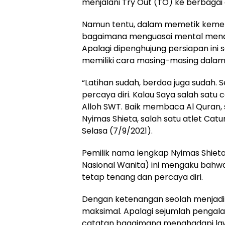
menjalani Try Out (TO) ke berbagai 
Namun tentu, dalam memetik kemena
bagaimana menguasai mental menan
Apalagi dipenghujung persiapan ini 
memiliki cara masing-masing dalam
“Latihan sudah, berdoa juga sudah.
percaya diri. Kalau Saya salah sat
Alloh SWT. Baik membaca Al Quran, 
Nyimas Shieta, salah satu atlet Cat
Selasa (7/9/2021).
Pemilik nama lengkap Nyimas Shiet
Nasional Wanita) ini mengaku bahwa
tetap tenang dan percaya diri.
Dengan ketenangan seolah menjadi
maksimal. Apalagi sejumlah pengal
catatan bagaimana menghadapi lawa