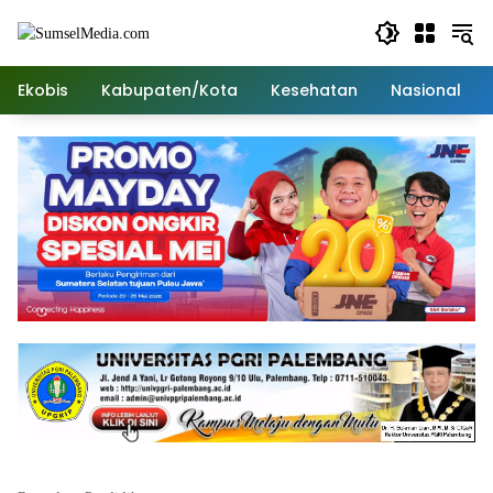
Langsung
ke
konten
Ekobis
Kabupaten/Kota
Kesehatan
Nasional