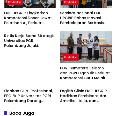
Pendidikan
Pendidikan
FKIP UPGRIP Tingkatkan
Seminar Nasional FKIP
Kompetensi Dosen Lewat
UPGRIP Bahas Inovasi
Pelatihan AI, Perkuat
Pembelajaran Berbasis
Pendidikan
Komitmen Jadi Kampus
Teknologi dan Kearifan
Berbasis Inovasi Digital
Lokal, Hadirkan Pakar
Rintis Kerja Sama Strategis,
Nasional
Universitas PGRI
Palembang Jajaki
Kolaborasi dengan
Pemerintah Kabupaten
Pendidikan
Mesuji
PGRI Sumatera Selatan
dan PGRI Ogan Ilir Perkuat
Kompetensi Guru Melalui
Pendidikan
Pendidikan
Akselerasi Penulisan Karya
Ilmiah
Siapkan Guru Profesional,
English Clinic FKIP UPGRIP
PPG FKIP Universitas PGRI
Hadirkan Pembicara dari
Palembang Dorong
Amerika, Italia, dan
Mahasiswa Publikasi Artikel
Jepang, Perkuat Wawasan
Ilmiah
Global Mahasiswa
Baca Juga