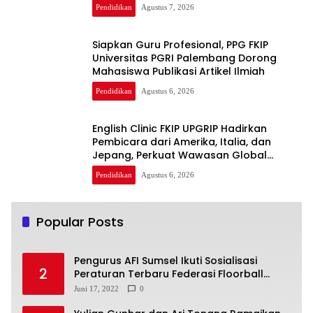
Pendidikan
Agustus 7, 2026
Siapkan Guru Profesional, PPG FKIP
Universitas PGRI Palembang Dorong
Mahasiswa Publikasi Artikel Ilmiah
Pendidikan
Agustus 6, 2026
English Clinic FKIP UPGRIP Hadirkan
Pembicara dari Amerika, Italia, dan
Jepang, Perkuat Wawasan Global
Mahasiswa
Pendidikan
Agustus 6, 2026
Popular Posts
Pengurus AFI Sumsel Ikuti Sosialisasi
2
Peraturan Terbaru Federasi Floorball
Internasional
Juni 17, 2022
0