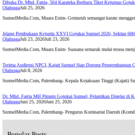
Dibuka Dr. Mhd. Fatria, 564 Karateka Berburu Tiket Kejurnas Gojuk
Olahraga
Juli 25, 2026
SumselMedia.Com, Muara Enim- Gemuruh semangat karate mengg
Jelang Pembukaan Kejurda XXVI Gojukai Sumsel 2026, Sekitar 600 
Olahraga
Juli 23, 2026
Juli 23, 2026
SumselMedia.Com, Muara Enim- Suasana semarak mulai terasa men
Terima Audiensi NPCI, Kajati Sumsel Siap Dorong Pengembangan Ol
Olahraga
Juli 8, 2026
SumselMedia.Com, Palembang- Kepala Kejaksaan Tinggi (Kajati) S
Dr. Mhd. Fatria MH Pimpin Gojukai Sumsel, Pelantikan Digelar di 
Olahraga
Juni 25, 2026
Juni 25, 2026
SumselMedia.Com, Palembang- Pengurus Komisariat Daerah (Komd
Popular Posts