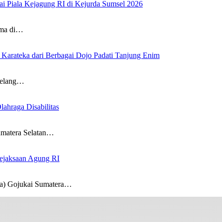
ai Piala Kejagung RI di Kejurda Sumsel 2026
ema di…
Karateka dari Berbagai Dojo Padati Tanjung Enim
jelang…
ahraga Disabilitas
umatera Selatan…
Kejaksaan Agung RI
a) Gojukai Sumatera…