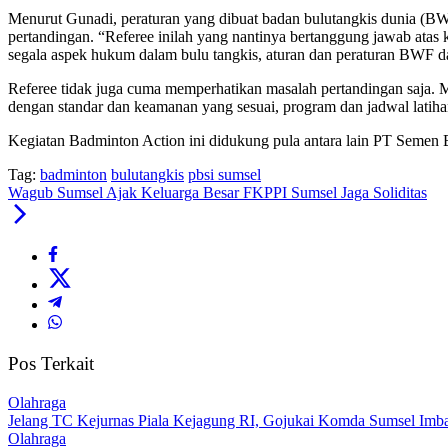
Menurut Gunadi, peraturan yang dibuat badan bulutangkis dunia (BWF)
pertandingan. “Referee inilah yang nantinya bertanggung jawab atas 
segala aspek hukum dalam bulu tangkis, aturan dan peraturan BWF da
Referee tidak juga cuma memperhatikan masalah pertandingan saja. Me
dengan standar dan keamanan yang sesuai, program dan jadwal latiha
Kegiatan Badminton Action ini didukung pula antara lain PT Seme
Tag:
badminton
bulutangkis
pbsi sumsel
Wagub Sumsel Ajak Keluarga Besar FKPPI Sumsel Jaga Soliditas
Pos Terkait
Olahraga
Jelang TC Kejurnas Piala Kejagung RI, Gojukai Komda Sumsel Imbau
Olahraga