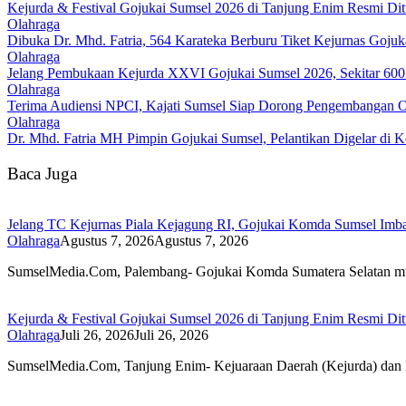
Kejurda & Festival Gojukai Sumsel 2026 di Tanjung Enim Resmi Di
Olahraga
Dibuka Dr. Mhd. Fatria, 564 Karateka Berburu Tiket Kejurnas Gojuk
Olahraga
Jelang Pembukaan Kejurda XXVI Gojukai Sumsel 2026, Sekitar 600 
Olahraga
Terima Audiensi NPCI, Kajati Sumsel Siap Dorong Pengembangan Ol
Olahraga
Dr. Mhd. Fatria MH Pimpin Gojukai Sumsel, Pelantikan Digelar di 
Baca Juga
Jelang TC Kejurnas Piala Kejagung RI, Gojukai Komda Sumsel Imbau
Olahraga
Agustus 7, 2026
Agustus 7, 2026
SumselMedia.Com, Palembang- Gojukai Komda Sumatera Selatan 
Kejurda & Festival Gojukai Sumsel 2026 di Tanjung Enim Resmi Di
Olahraga
Juli 26, 2026
Juli 26, 2026
SumselMedia.Com, Tanjung Enim- Kejuaraan Daerah (Kejurda) dan