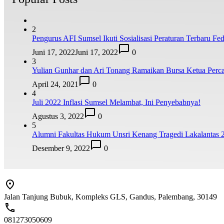
2
Pengurus AFI Sumsel Ikuti Sosialisasi Peraturan Terbaru Fede
Juni 17, 2022
Juni 17, 2022
0
3
Yulian Gunhar dan Ari Tonang Ramaikan Bursa Ketua Perca
April 24, 2021
0
4
Juli 2022 Inflasi Sumsel Melambat, Ini Penyebabnya!
Agustus 3, 2022
0
5
Alumni Fakultas Hukum Unsri Kenang Tragedi Lakalantas 
Desember 9, 2022
0
Jalan Tanjung Bubuk, Kompleks GLS, Gandus, Palembang, 30149
081273050609