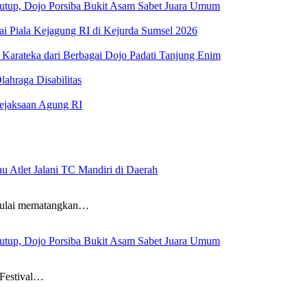
tutup, Dojo Porsiba Bukit Asam Sabet Juara Umum
ai Piala Kejagung RI di Kejurda Sumsel 2026
Karateka dari Berbagai Dojo Padati Tanjung Enim
ahraga Disabilitas
Kejaksaan Agung RI
 Atlet Jalani TC Mandiri di Daerah
mulai mematangkan…
tutup, Dojo Porsiba Bukit Asam Sabet Juara Umum
 Festival…