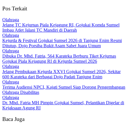
Pos Terkait
Olahraga
Jelang TC Kejurnas Piala Kejagung RI, Gojukai Komda Sumsel
Imbau Atlet Jalani TC Mandiri di Daerah
Olahraga
Kejurda & Festival Gojukai Sumsel 2026 di Tanjung Enim Resmi
Ditutup, Dojo Porsiba Bukit Asam Sabet Juara Umum
Olahraga
Dibuka Dr. Mhd. Fatria, 564 Karateka Berburu Tiket Kejurnas
Gojukai Piala Kejagung RI di Kejurda Sumsel 2026
Olahraga
Jelang Pembukaan Kejurda XXVI Gojukai Sumsel 2026, Sekitar
600 Karateka dari Berbagai Dojo Padati Tanjung Enim
Olahraga
Terima Audiensi NPCI, Kajati Sumsel Siap Dorong Pengembangan
Olahraga Disabilitas
Olahraga
Dr. Mhd. Fatria MH Pimpin Gojukai Sumsel, Pelantikan Digelar di
Kejaksaan Agung RI
Baca Juga