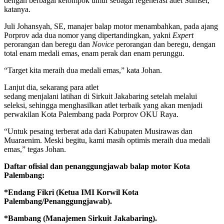
dengan berbagai kelompok umur sebagai regenerasi atlet Sumsel,”
katanya.
Juli Johansyah, SE, manajer balap motor menambahkan, pada ajang
Porprov ada dua nomor yang dipertandingkan, yakni
Expert
perorangan dan beregu dan
Novice
perorangan dan beregu, dengan
total enam medali emas, enam perak dan enam perunggu.
“Target kita meraih dua medali emas,” kata Johan.
Lanjut dia, sekarang para atlet
sedang menjalani latihan di Sirkuit Jakabaring setelah melalui
seleksi, sehingga menghasilkan atlet terbaik yang akan menjadi
perwakilan Kota Palembang pada Porprov OKU Raya.
“Untuk pesaing terberat ada dari Kabupaten Musirawas dan
Muaraenim. Meski begitu, kami masih optimis meraih dua medali
emas,” tegas Johan.
Daftar ofisial dan penanggungjawab balap motor Kota
Palembang:
*Endang Fikri (Ketua IMI Korwil Kota
Palembang/Penanggungjawab).
*Bambang (Manajemen Sirkuit Jakabaring).