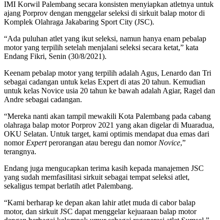
IMI Korwil Palembang secara konsisten menyiapkan atletnya untuk
ajang Porprov dengan menggelar seleksi di sirkuit balap motor di
Komplek Olahraga Jakabaring Sport City (JSC).
“Ada puluhan atlet yang ikut seleksi, namun hanya enam pebalap
motor yang terpilih setelah menjalani seleksi secara ketat,” kata
Endang Fikri, Senin (30/8/2021).
Keenam pebalap motor yang terpilih adalah Agus, Lenardo dan Tri
sebagai cadangan untuk kelas Expert di atas 20 tahun. Kemudian
untuk kelas Novice usia 20 tahun ke bawah adalah Agiar, Ragel dan
Andre sebagai cadangan.
“Mereka nanti akan tampil mewakili Kota Palembang pada cabang
olahraga balap motor Porprov 2021 yang akan digelar di Muaradua,
OKU Selatan. Untuk target, kami optimis mendapat dua emas dari
nomor
Expert
perorangan atau beregu dan nomor
Novice
,”
terangnya.
Endang juga mengucapkan terima kasih kepada manajemen JSC
yang sudah memfasilitasi sirkuit sebagai tempat seleksi atlet,
sekaligus tempat berlatih atlet Palembang.
“Kami berharap ke depan akan lahir atlet muda di cabor balap
motor, dan sirkuit JSC dapat menggelar kejuaraan balap motor