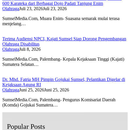
600 Karateka dari Berbagai Dojo Padati Tanjung Enim
Olahraga
Juli 23, 2026
Juli 23, 2026
SumselMedia.Com, Muara Enim- Suasana semarak mulai terasa
menjelang…
Terima Audiensi NPCI, Kajati Sumsel Siap Dorong Pengembangan
Olahraga Disabilitas
Olahraga
Juli 8, 2026
SumselMedia.Com, Palembang- Kepala Kejaksaan Tinggi (Kajati)
Sumatera Selatan…
Dr. Mhd. Fatria MH Pimpin Gojukai Sumsel, Pelantikan Digelar di
Kejaksaan Agung RI
Olahraga
Juni 25, 2026
Juni 25, 2026
SumselMedia.Com, Palembang- Pengurus Komisariat Daerah
(Komda) Gojukai Sumatera…
Popular Posts