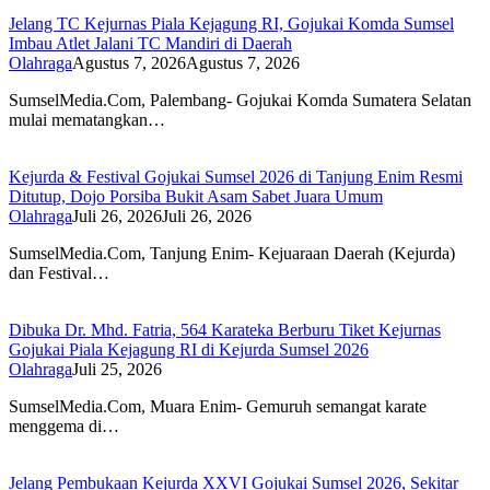
Jelang TC Kejurnas Piala Kejagung RI, Gojukai Komda Sumsel
Imbau Atlet Jalani TC Mandiri di Daerah
Olahraga
Agustus 7, 2026
Agustus 7, 2026
SumselMedia.Com, Palembang- Gojukai Komda Sumatera Selatan
mulai mematangkan…
Kejurda & Festival Gojukai Sumsel 2026 di Tanjung Enim Resmi
Ditutup, Dojo Porsiba Bukit Asam Sabet Juara Umum
Olahraga
Juli 26, 2026
Juli 26, 2026
SumselMedia.Com, Tanjung Enim- Kejuaraan Daerah (Kejurda)
dan Festival…
Dibuka Dr. Mhd. Fatria, 564 Karateka Berburu Tiket Kejurnas
Gojukai Piala Kejagung RI di Kejurda Sumsel 2026
Olahraga
Juli 25, 2026
SumselMedia.Com, Muara Enim- Gemuruh semangat karate
menggema di…
Jelang Pembukaan Kejurda XXVI Gojukai Sumsel 2026, Sekitar