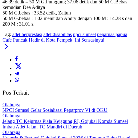
46.39 detik – 50 M G.Punggung 37.06 detik dan 50 M G.Bebas
kemudian Dea Aditya
50 M G.bebas : 33.52 detik, Zaitun
50 M G.bebas : 1.02 menit dan Andry dengan 100 M : 14.28 s dan
200 M : 31.01 s.
Tag:
atlet berprestasi
atlet disabilitas
npci sumsel
peparnas papua
Cafe Puncak Hadir di Kota Pempek, Ini Sensasinya!
Pos Terkait
Olahraga
NPCI Sumsel Gelar Sosialisasi Peparprov VI di OKU
Olahraga
Jelang TC Kejurnas Piala Kejagung RI, Gojukai Komda Sumsel
Imbau Atlet Jalani TC Mandiri di Daerah
Olahraga
Kejurda & Festival Gojukai Sumsel 2026 di Tanjung Enim Resmi