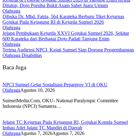
Ditutup, Dojo Porsiba Bukit Asam Sabet Juara Umum
Olahraga
Dibuka Dr. Mhd. Fatria, 564 Karateka Berburu Tiket Kejurnas
Gojukai Piala Kejagung RI di Kejurda Sumsel 2026
Olahraga
Jelang Pembukaan Kejurda XXVI Gojukai Sumsel 2026, Sekitar
600 Karateka dari Berbagai Dojo Padati Tanjung Enim
Olahraga
Terima Audiensi NPCI, Kajati Sumsel Siap Dorong Pengembangan
Olahraga Disabilitas
Baca Juga
NPCI Sumsel Gelar Sosialisasi Peparprov VI di OKU
Olahraga
Agustus 10, 2026
SumselMedia.Com, OKU- National Paralympic Committee
Indonesia (NPCI) Sumatera…
Jelang TC Kejurnas Piala Kejagung RI, Gojukai Komda Sumsel
Imbau Atlet Jalani TC Mandiri di Daerah
Olahraga
Agustus 7, 2026
Agustus 7, 2026