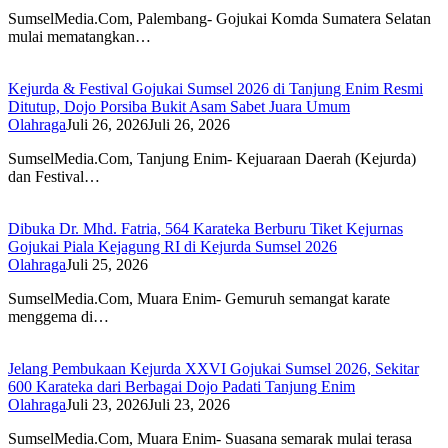
SumselMedia.Com, Palembang- Gojukai Komda Sumatera Selatan
mulai mematangkan…
Kejurda & Festival Gojukai Sumsel 2026 di Tanjung Enim Resmi
Ditutup, Dojo Porsiba Bukit Asam Sabet Juara Umum
Olahraga
Juli 26, 2026
Juli 26, 2026
SumselMedia.Com, Tanjung Enim- Kejuaraan Daerah (Kejurda)
dan Festival…
Dibuka Dr. Mhd. Fatria, 564 Karateka Berburu Tiket Kejurnas
Gojukai Piala Kejagung RI di Kejurda Sumsel 2026
Olahraga
Juli 25, 2026
SumselMedia.Com, Muara Enim- Gemuruh semangat karate
menggema di…
Jelang Pembukaan Kejurda XXVI Gojukai Sumsel 2026, Sekitar
600 Karateka dari Berbagai Dojo Padati Tanjung Enim
Olahraga
Juli 23, 2026
Juli 23, 2026
SumselMedia.Com, Muara Enim- Suasana semarak mulai terasa