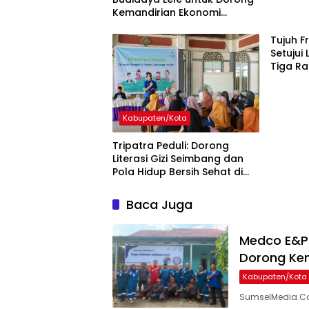
Kemandirian Ekonomi
Masyarakat
Tujuh F
Setujui
Tiga Ra
Pemka
Kabupaten/Kota
Tripatra Peduli: Dorong
Literasi Gizi Seimbang dan
Pola Hidup Bersih Sehat di
Kabupaten Muba
Baca Juga
Medco E&P 
Dorong Ke
Kabupaten/Kota
SumselMedia.Com