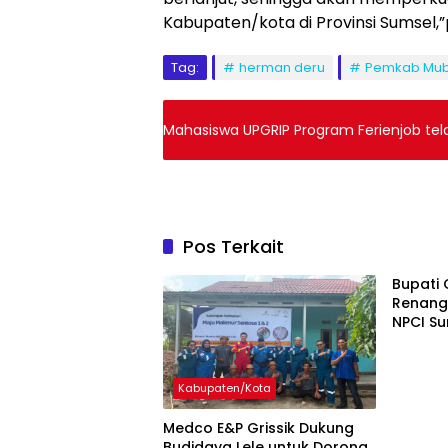
Kabupaten/kota di Provinsi Sumsel,
Tag:
herman deru
Pemkab Mu
Mahasiswa UPGRIP Program Ferienjob tel
Pos Terkait
Bupati 
Renang
NPCI Su
Jadi Co
Olahra
Kabupaten/Kota
Medco E&P Grissik Dukung
Budidaya Lele untuk Dorong