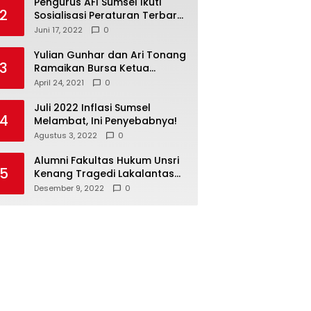
Pengurus AFI Sumsel Ikuti
2
Sosialisasi Peraturan Terbaru
Federasi Floorball
Juni 17, 2022
0
Internasional
Yulian Gunhar dan Ari Tonang
3
Ramaikan Bursa Ketua
Percasi Sumsel
April 24, 2021
0
Juli 2022 Inflasi Sumsel
4
Melambat, Ini Penyebabnya!
Agustus 3, 2022
0
Alumni Fakultas Hukum Unsri
5
Kenang Tragedi Lakalantas
28 Tahun Silam
Desember 9, 2022
0