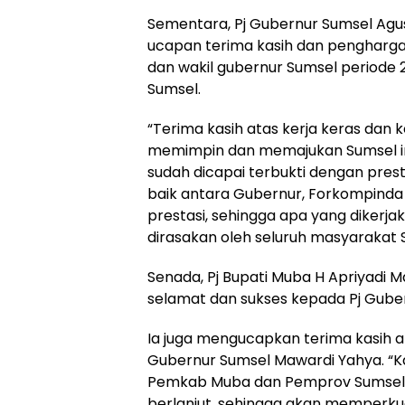
Sementara, Pj Gubernur Sumsel Ag
ucapan terima kasih dan pengharg
dan wakil gubernur Sumsel periode
Sumsel.
“Terima kasih atas kerja keras da
memimpin dan memajukan Sumsel ini
sudah dicapai terbukti dengan presta
baik antara Gubernur, Forkompind
prestasi, sehingga apa yang dikerj
dirasakan oleh seluruh masyarakat 
Senada, Pj Bupati Muba H Apriyad
selamat dan sukses kepada Pj Gube
Ia juga mengucapkan terima kasih a
Gubernur Sumsel Mawardi Yahya. “Ka
Pemkab Muba dan Pemprov Sumsel ya
berlanjut, sehingga akan memperkua