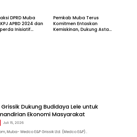
raksi DPRD Muba
Pemkab Muba Terus
 LKPJ APBD 2024 dan
Komitmen Entaskan
perda Inisiatif
Kemiskinan, Dukung Asta
b
Cita Presiden
Grissik Dukung Budidaya Lele untuk
mandirian Ekonomi Masyarakat
Juli 15, 2026
, Muba- Medco E&P Grissik Ltd. (Medco E&P)…