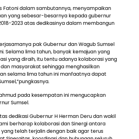
us Fatoni dalam sambutannya, menyampaikan
aan yang sebesar-besarnya kepada gubernur
 2018-2023 atas dedikasinya dalam membangun
n kerjasamanya pak Gubernur dan Wagub Sumsel
. Selama lima tahun, banyak kemajuan yang
si yang diraih, itu tentu adanya kolaborasi yang
a dan masyarakat sehingga menghasilkan
akan selama lima tahun ini manfaatnya dapat
Sumsel,”pungkasnya.
i Mahmud pada kesempatan ini mengucapkan
rnur Sumsel.
tas dedikasi Gubernur H Herman Deru dan wakil
mi berharap kolaborasi dan Sinergi antara
ng telah terjalin dengan baik agar terus
t Sinergitas, koordinasi dan hubungan seluruh