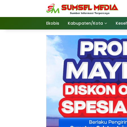
Langsung
ke
konten
Ekobis
Kabupaten/Kota
Kese