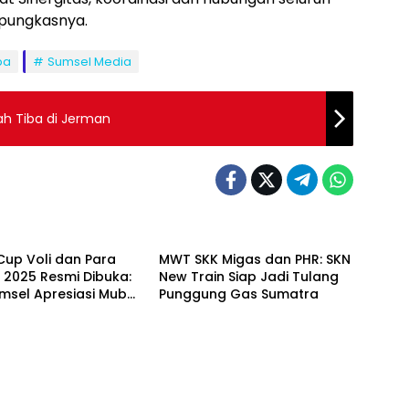
”pungkasnya.
ba
Sumsel Media
ah Tiba di Jerman
Cup Voli dan Para
MWT SKK Migas dan PHR: SKN
 2025 Resmi Dibuka:
New Train Siap Jadi Tulang
msel Apresiasi Muba
Punggung Gas Sumatra
ntoh Inklusif
ga