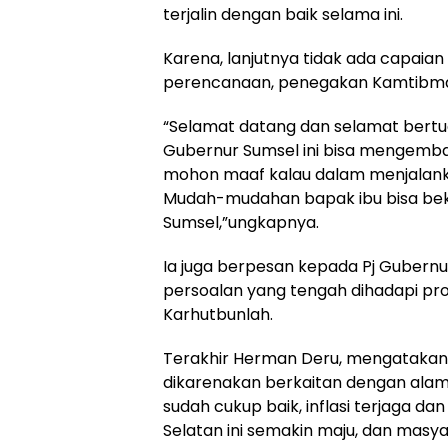
terjalin dengan baik selama ini.
Karena, lanjutnya tidak ada capaia
perencanaan, penegakan Kamtibmas 
“Selamat datang dan selamat bertug
Gubernur Sumsel ini bisa mengemban
mohon maaf kalau dalam menjalank
Mudah-mudahan bapak ibu bisa bek
Sumsel,”ungkapnya.
Ia juga berpesan kepada Pj Gubern
persoalan yang tengah dihadapi provi
Karhutbunlah.
Terakhir Herman Deru, mengatakan “
dikarenakan berkaitan dengan alam. K
sudah cukup baik, inflasi terjaga da
Selatan ini semakin maju, dan masya