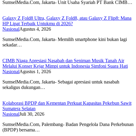
SumselMedia.Com, Jakarta- Unit Usaha Syariah PT Bank CIMB…
Galaxy Z Fold8 Ultra, Galaxy Z Fold8, atau Galaxy Z Flip8: Mana
HP Lipat Terbaik Untukmu di 2026?
Nasional
Agustus 4, 2026
SumselMedia.Com, Jakarta- Memilih smartphone kini bukan lagi
sekadar…
CIMB Niaga Apresiasi Nasabah dan Seniman Musik Tanah Air
Melalui Konser Kejar Mimpi untuk Indonesia Simfoni Suara Hati
Nasional
Agustus 1, 2026
SumselMedia.Com, Jakarta- Sebagai apresiasi untuk nasabah
sekaligus dukungan…
Kolaborasi BPDP dan Kementan Perkuat Kapasitas Pekebun Sawit
Sumatera Selatan
Nasional
Juli 30, 2026
SumselMedia.Com, Palembang- Badan Pengelola Dana Perkebunan
(BPDP) bersama…