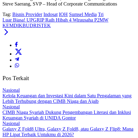
Steve Saerang, SVP – Head of Corporate Communications
Tag:
Bisnis Provider
Indosat
IOH
Sumsel Media
Tri
Luar Biasa! UPGRIP Raih Hibah 4 Wirausaha P2MW
KEMDIKBUDRISTEK
Pos Terkait
Nasional
Kelola Keuangan dan Investasi Kini dalam Satu Pengalaman yang
Lebih Terhubung dengan CIMB Niaga dan Ajaib
Nasional
CIMB Niaga Syariah Dukung Pengembangan Literasi dan Inklusi
Keuangan Syariah di UNIDA Gontor
Nasional
Galaxy Z Fold8 Ultra, Galaxy Z Fold8, atau Galaxy Z Flip8: Mana
HP Lipat Terbaik Untukmu di 2026?