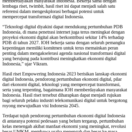
memberdayakan masyarakat Indonesia. Bekerja sama dengan
lembaga riset, twimbit, hasil riset ini dapat menjadi salah satu
referensi dalam mengeskplorasi berbagai potensi untuk
mempercepat transformasi digital Indonesia.
“Teknologi digital diyakini dapat mendukung pertumbuhan PDB
Indonesia, di mana penetrasi internet juga terus meningkat dengan
proyeksi ekonomi digital akan berkontribusi sekitar 14% terhadap
PDB di tahun 2027. IOH bekerja sama dengan seluruh pemangku
kepentingan memiliki komitmen untuk terus memainkan peran
penting dalam mengakselerasi agenda nasional transformasi digital
yang berujung pada kontribusi meningkatkan ekonomi digital
Indonesia,” ujar Vikram.
Hasil riset Empowering Indonesia 2023 berisikan lanskap ekonomi
digital Indonesia, pendorong pertumbuhan ekonomi digital, pilar
dari ekonomi digital, teknologi yang mempercepat transformasi,
serta yang terpenting, bagaimana IOH memberdayakan masyarakat
Indonesia. Hasil riset tersebut diharapkan dapat menjadi rujukan
bagi seluruh pelaku industri telekomunikasi digital untuk bergotong
royong mewujudkan visi Indonesia 2045.
Terdapat tujuh pendorong pertumbuhan ekonomi digital Indonesia
di antaranya potensi pedesaan yang belum tergarap, pertumbuhan
kelas menengah akibat manfaat ekonomi yang meningkat, revolusi
besar UMKM, membawa usaha menengah dan besar ke masa