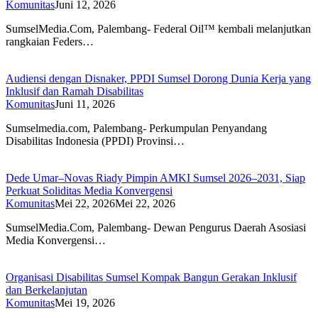
Komunitas
Juni 12, 2026
SumselMedia.Com, Palembang- Federal Oil™️ kembali melanjutkan
rangkaian Feders…
Audiensi dengan Disnaker, PPDI Sumsel Dorong Dunia Kerja yang
Inklusif dan Ramah Disabilitas
Komunitas
Juni 11, 2026
Sumselmedia.com, Palembang- Perkumpulan Penyandang
Disabilitas Indonesia (PPDI) Provinsi…
Dede Umar–Novas Riady Pimpin AMKI Sumsel 2026–2031, Siap
Perkuat Soliditas Media Konvergensi
Komunitas
Mei 22, 2026
Mei 22, 2026
SumselMedia.Com, Palembang- Dewan Pengurus Daerah Asosiasi
Media Konvergensi…
Organisasi Disabilitas Sumsel Kompak Bangun Gerakan Inklusif
dan Berkelanjutan
Komunitas
Mei 19, 2026