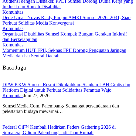
Audiensi dengan Disnaker, PPDI Sumsel Dorong Dunia Kerja yang
Inklusif dan Ramah Disabilitas
Komunitas
Dede Umar–Novas Riady Pimpin AMKI Sumsel 2026–2031, Siap
Perkuat Soliditas Media Konvergensi
Komunitas
Organisasi Disabilitas Sumsel Kompak Bangun Gerakan Inklusif
dan Berkelanjutan
Komunitas
Momentum HUT FPII, Seknas FPII Dorong Penguatan Jaringan
Media dan Isu Sentral Daerah
Baca Juga
DPW KKW Sumsel Resmi Dikukuhkan, Siapkan LBH Gratis dan
Platform Digital untuk Perkuat Solidaritas Perantau Wajo
Komunitas
Juni 27, 2026
SumselMedia.Com, Palembang- Semangat persaudaraan dan
pelestarian budaya mewarnai…
Federal Oil™️ Kembali Hadirkan Feders Gathering 2026 di
Sumatera, Giliran Palembang Jadi Tuan Rumah