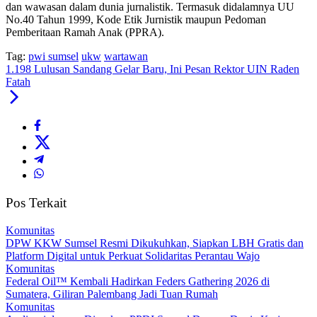
dan wawasan dalam dunia jurnalistik. Termasuk didalamnya UU
No.40 Tahun 1999, Kode Etik Jurnistik maupun Pedoman
Pemberitaan Ramah Anak (PPRA).
Tag:
pwi sumsel
ukw
wartawan
1.198 Lulusan Sandang Gelar Baru, Ini Pesan Rektor UIN Raden
Fatah
Pos Terkait
Komunitas
DPW KKW Sumsel Resmi Dikukuhkan, Siapkan LBH Gratis dan
Platform Digital untuk Perkuat Solidaritas Perantau Wajo
Komunitas
Federal Oil™️ Kembali Hadirkan Feders Gathering 2026 di
Sumatera, Giliran Palembang Jadi Tuan Rumah
Komunitas