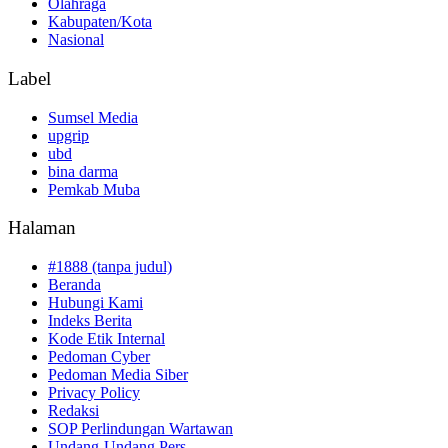
Olahraga
Kabupaten/Kota
Nasional
Label
Sumsel Media
upgrip
ubd
bina darma
Pemkab Muba
Halaman
#1888 (tanpa judul)
Beranda
Hubungi Kami
Indeks Berita
Kode Etik Internal
Pedoman Cyber
Pedoman Media Siber
Privacy Policy
Redaksi
SOP Perlindungan Wartawan
Undang-Undang Pers